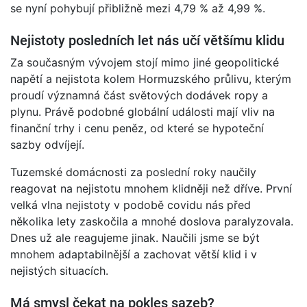
se nyní pohybují přibližně mezi 4,79 % až 4,99 %.
Nejistoty posledních let nás učí většímu klidu
Za současným vývojem stojí mimo jiné geopolitické
napětí a nejistota kolem Hormuzského průlivu, kterým
proudí významná část světových dodávek ropy a
plynu. Právě podobné globální události mají vliv na
finanční trhy i cenu peněz, od které se hypoteční
sazby odvíjejí.
Tuzemské domácnosti za poslední roky naučily
reagovat na nejistotu mnohem klidněji než dříve. První
velká vlna nejistoty v podobě covidu nás před
několika lety zaskočila a mnohé doslova paralyzovala.
Dnes už ale reagujeme jinak. Naučili jsme se být
mnohem adaptabilnější a zachovat větší klid i v
nejistých situacích.
Má smysl čekat na pokles sazeb?