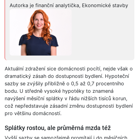
Autorka je finanční analytička, Ekonomické stavby
Aktuální zdražení sice domácnosti pocítí, nejde však o
dramatický zásah do dostupnosti bydlení. Hypoteční
sazby se zvýšily přibližně o 0,5 až 0,7 procentního
bodu. U středně vysoké hypotéky to znamená
navýšení měsíční splátky v řádu nižších tisíců korun,
což nepředstavuje zásadní změnu dostupnosti bydlení
pro většinu domácností.
Splátky rostou, ale průměrná mzda též
Vyšší sazby se samozřejmě promítají i do měsíčních