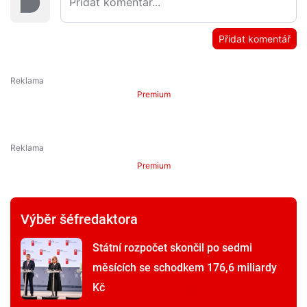
Přidat komentář
Premium
Premium
Výběr šéfredaktora
Státní rozpočet skončil po sedmi
měsících se schodkem 176,6 miliardy
Kč