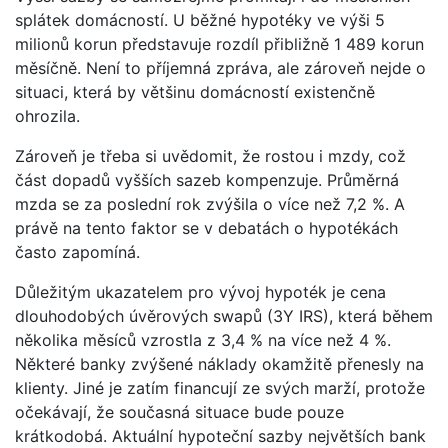
splátek domácností. U běžné hypotéky ve výši 5
milionů korun představuje rozdíl přibližně 1 489 korun
měsíčně. Není to příjemná zpráva, ale zároveň nejde o
situaci, která by většinu domácností existenčně
ohrozila.
Zároveň je třeba si uvědomit, že rostou i mzdy, což
část dopadů vyšších sazeb kompenzuje. Průměrná
mzda se za poslední rok zvýšila o více než 7,2 %. A
právě na tento faktor se v debatách o hypotékách
často zapomíná.
Důležitým ukazatelem pro vývoj hypoték je cena
dlouhodobých úvěrových swapů (3Y IRS), která během
několika měsíců vzrostla z 3,4 % na více než 4 %.
Některé banky zvýšené náklady okamžitě přenesly na
klienty. Jiné je zatím financují ze svých marží, protože
očekávají, že současná situace bude pouze
krátkodobá. Aktuální hypoteční sazby největších bank