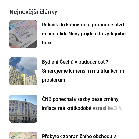
Nejnovější články
Řidičák do konce roku propadne čtvrt
milionu lidí. Nový přijde i do výdejního
boxu
Bydlení Čechů v budoucnosti?
Směřujeme k menším multifunkčním
prostorům
ČNB ponechala sazby beze změny,
inflace má krátkodobě vzrůst ke 3 %
Přebytek zahraničního obchodu v