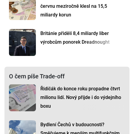
červnu meziročně klesl na 15,5
miliardy korun
Británie přidělí 8,4 miliardy liber
výrobcům ponorek Dreadnought
O čem píše Trade-off
Řidičák do konce roku propadne čtvrt
milionu lidí. Nový přijde i do výdejního
boxu
Bydlení Čechů v budoucnosti?
Směřujeme k menším multifunkčním