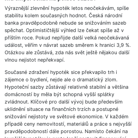
Výraznější zlevnění hypoték letos neočekávám, spíše
stabilitu kolem současných hodnot. Česká národní
banka pravděpodobně nebude se snižováním sazeb
spěchat. Optimističtější výhled lze čekat spíše až v
příštím roce. Pokud nepřijde další velká neočekávaná
událost, věřím v návrat sazeb směrem k hranici 3,9 %.
Otázkou ale zůstává, zda nás svět ještě nějakou další
vlnou nejistot nepřekvapí.
Současné zdražení hypoték sice překvapilo trh i
zájemce o bydlení, nejde ale o dramatický zlom.
Hypoteční sazby zůstávají relativně stabilní a většina
domácností by měla být schopná vyšší splátky
zvládnout. Klíčové pro další vývoj bude především
uklidnění situace na finančních trzích a postupné
snižování nejistoty ve světové ekonomice. V každém
případě ceny nemovitostí, materiálů a práce s nejvyšší
pravděpodobností dále porostou. Namísto čekání na