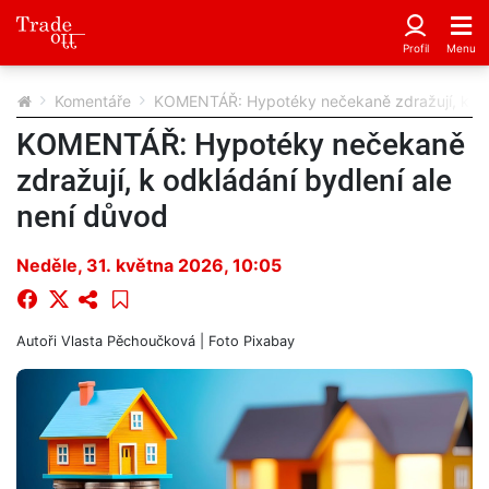
Komentáře
KOMENTÁŘ: Hypotéky nečekaně zdražují, k odk
KOMENTÁŘ: Hypotéky nečekaně
zdražují, k odkládání bydlení ale
není důvod
Neděle, 31. května 2026, 10:05
Autoři
Vlasta Pěchoučková
| Foto
Pixabay