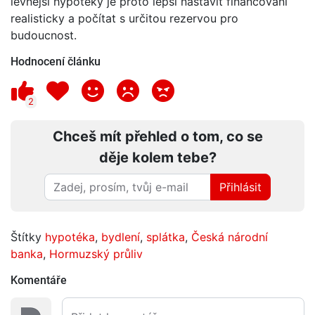
levnější hypotéky je proto lepší nastavit financování
realisticky a počítat s určitou rezervou pro
budoucnost.
Hodnocení článku
2
Chceš mít přehled o tom, co se
děje kolem tebe?
Přihlásit
Štítky
hypotéka
,
bydlení
,
splátka
,
Česká národní
banka
,
Hormuzský průliv
Komentáře