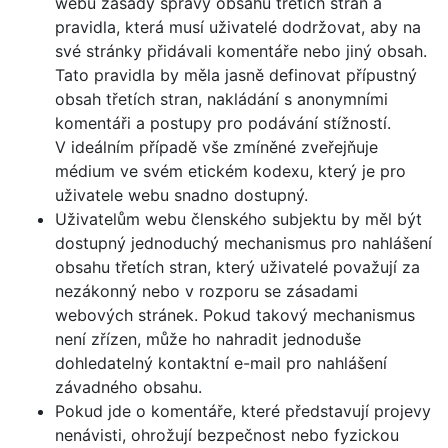
webu zásady správy obsahu třetích stran a
pravidla, která musí uživatelé dodržovat, aby na
své stránky přidávali komentáře nebo jiný obsah.
Tato pravidla by měla jasně definovat přípustný
obsah třetích stran, nakládání s anonymními
komentáři a postupy pro podávání stížností.
V ideálním případě vše zmíněné zveřejňuje
médium ve svém etickém kodexu, který je pro
uživatele webu snadno dostupný.
Uživatelům webu členského subjektu by měl být
dostupný jednoduchý mechanismus pro nahlášení
obsahu třetích stran, který uživatelé považují za
nezákonný nebo v rozporu se zásadami
webových stránek. Pokud takový mechanismus
není zřízen, může ho nahradit jednoduše
dohledatelný kontaktní e-mail pro nahlášení
závadného obsahu.
Pokud jde o komentáře, které představují projevy
nenávisti, ohrožují bezpečnost nebo fyzickou