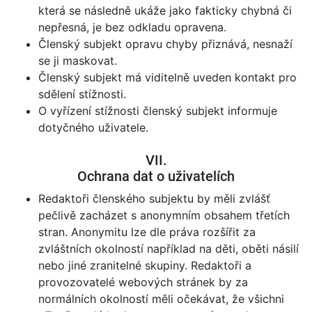
která se následně ukáže jako fakticky chybná či
nepřesná, je bez odkladu opravena.
Členský subjekt opravu chyby přiznává, nesnaží
se ji maskovat.
Členský subjekt má viditelně uveden kontakt pro
sdělení stížnosti.
O vyřízení stížnosti členský subjekt informuje
dotyčného uživatele.
VII.
Ochrana dat o uživatelích
Redaktoři členského subjektu by měli zvlášť
pečlivě zacházet s anonymním obsahem třetích
stran. Anonymitu lze dle práva rozšířit za
zvláštních okolností například na děti, oběti násilí
nebo jiné zranitelné skupiny. Redaktoři a
provozovatelé webových stránek by za
normálních okolností měli očekávat, že všichni