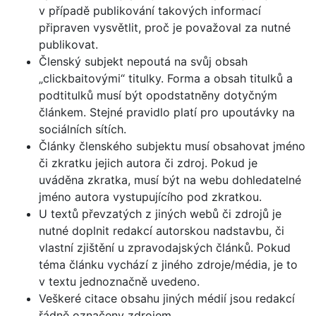
v případě publikování takových informací
připraven vysvětlit, proč je považoval za nutné
publikovat.
Členský subjekt nepoutá na svůj obsah
„clickbaitovými“ titulky. Forma a obsah titulků a
podtitulků musí být opodstatněny dotyčným
článkem. Stejné pravidlo platí pro upoutávky na
sociálních sítích.
Články členského subjektu musí obsahovat jméno
či zkratku jejich autora či zdroj. Pokud je
uváděna zkratka, musí být na webu dohledatelné
jméno autora vystupujícího pod zkratkou.
U textů převzatých z jiných webů či zdrojů je
nutné doplnit redakcí autorskou nadstavbu, či
vlastní zjištění u zpravodajských článků. Pokud
téma článku vychází z jiného zdroje/média, je to
v textu jednoznačně uvedeno.
Veškeré citace obsahu jiných médií jsou redakcí
řádně označeny zdrojem.