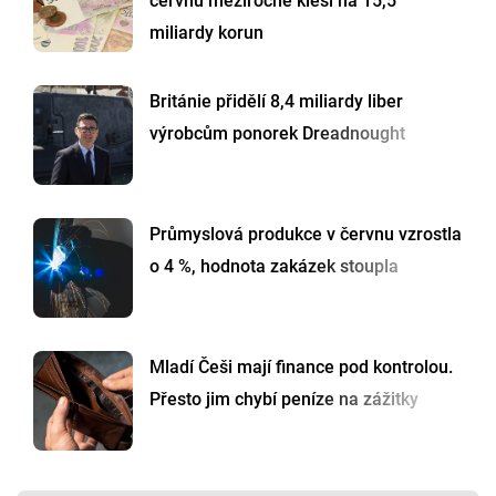
červnu meziročně klesl na 15,5
miliardy korun
Británie přidělí 8,4 miliardy liber
výrobcům ponorek Dreadnought
Průmyslová produkce v červnu vzrostla
o 4 %, hodnota zakázek stoupla
Mladí Češi mají finance pod kontrolou.
Přesto jim chybí peníze na zážitky