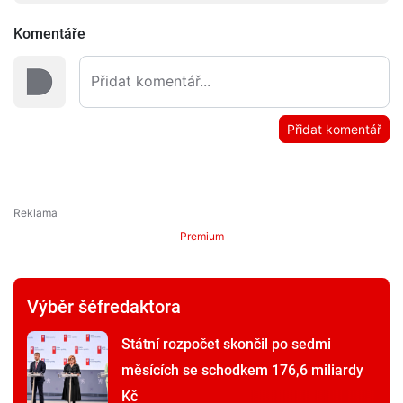
Komentáře
Přidat komentář
Premium
Výběr šéfredaktora
Státní rozpočet skončil po sedmi
měsících se schodkem 176,6 miliardy
Kč