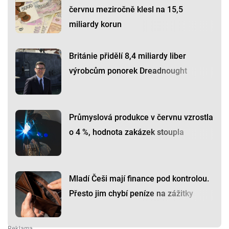
červnu meziročně klesl na 15,5
miliardy korun
Británie přidělí 8,4 miliardy liber
výrobcům ponorek Dreadnought
Průmyslová produkce v červnu vzrostla
o 4 %, hodnota zakázek stoupla
Mladí Češi mají finance pod kontrolou.
Přesto jim chybí peníze na zážitky