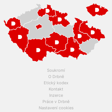
Soukromí
O Drbně
Etický kodex
Kontakt
Inzerce
Práce v Drbně
Nastavení cookies