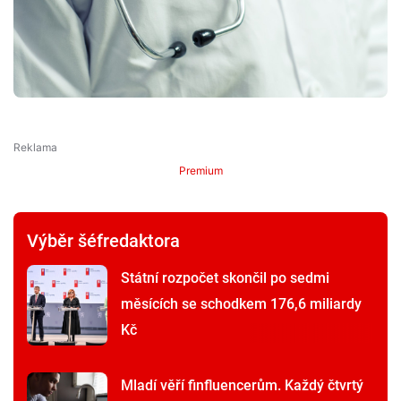
Premium
Výběr šéfredaktora
Státní rozpočet skončil po sedmi
měsících se schodkem 176,6 miliardy
Kč
Mladí věří finfluencerům. Každý čtvrtý