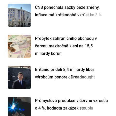
ČNB ponechala sazby beze změny,
inflace má krátkodobě vzrůst ke 3 %
Přebytek zahraničního obchodu v
červnu meziročně klesl na 15,5
miliardy korun
Británie přidělí 8,4 miliardy liber
výrobcům ponorek Dreadnought
Průmyslová produkce v červnu vzrostla
o 4 %, hodnota zakázek stoupla