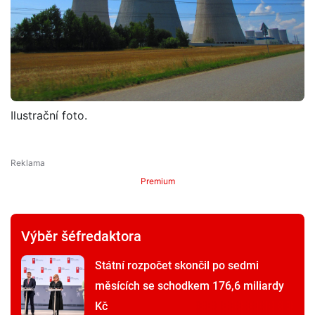
Ilustrační foto.
Premium
Výběr šéfredaktora
Státní rozpočet skončil po sedmi
měsících se schodkem 176,6 miliardy
Kč