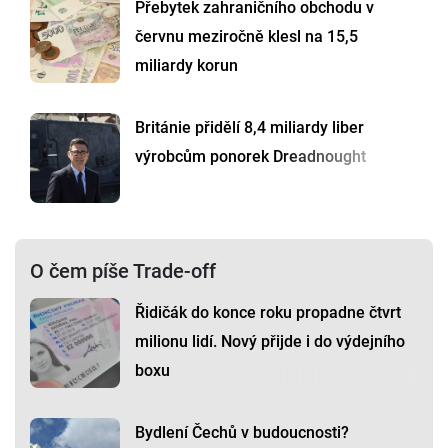
Přebytek zahraničního obchodu v
červnu meziročně klesl na 15,5
miliardy korun
Británie přidělí 8,4 miliardy liber
výrobcům ponorek Dreadnought
O čem píše Trade-off
Řidičák do konce roku propadne čtvrt
milionu lidí. Nový přijde i do výdejního
boxu
Bydlení Čechů v budoucnosti?