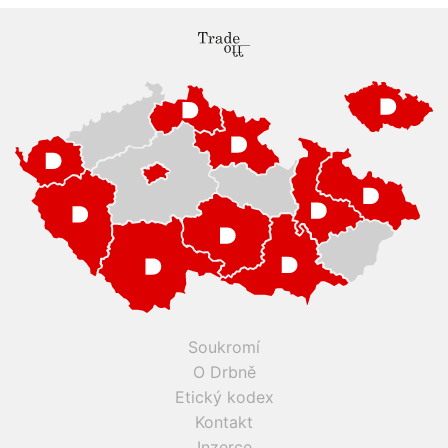
Soukromí
O Drbně
Etický kodex
Kontakt
Inzerce