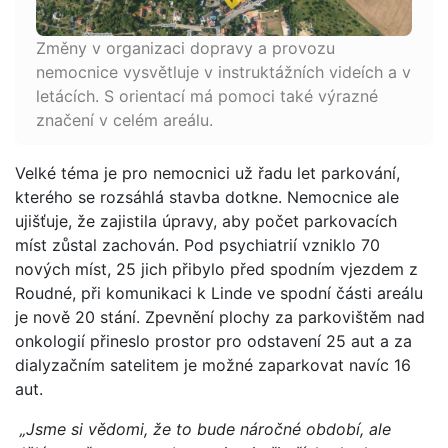
Změny v organizaci dopravy a provozu
nemocnice vysvětluje v instruktážních videích a v
letácích. S orientací má pomoci také výrazné
značení v celém areálu.
Velké téma je pro nemocnici už řadu let parkování,
kterého se rozsáhlá stavba dotkne. Nemocnice ale
ujišťuje, že zajistila úpravy, aby počet parkovacích
míst zůstal zachován. Pod psychiatrií vzniklo 70
nových míst, 25 jich přibylo před spodním vjezdem z
Roudné, při komunikaci k Linde ve spodní části areálu
je nově 20 stání. Zpevnění plochy za parkovištěm nad
onkologií přineslo prostor pro odstavení 25 aut a za
dialyzačním satelitem je možné zaparkovat navíc 16
aut.
„Jsme si vědomi, že to bude náročné období, ale