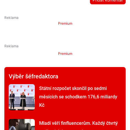
Premium
Premium
Výběr šéfredaktora
Státní rozpočet skončil po sedmi
měsících se schodkem 176,6 miliardy
Kč
Mladí věří finfluencerům. Každý čtvrtý