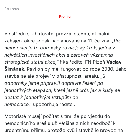
Premium
Ve středu si zhotovitel převzal stavbu, oficiální
zahájení akce je pak naplánované na 11. června. „
Pro
nemocnici je to obrovský rozvojový krok, jedna z
největších investičních akcí a zároveň významná
strategická státní akce,“
říká ředitel FN Plzeň
Václav
Šimánek
. Pavilon by měl fungovat po roce 2030. Jeho
stavba se ale projeví v přístupnosti areálu. „S
odborníky jsme připravili dopravní řešení po
jednotlivých etapách, které jasně určí, jak a kudy se
dostat k jednotlivým vstupům do
nemocnice
,“ upozorňuje ředitel.
Motoristé musejí počítat s tím, že po vjezdu do
nemocničního areálu už většina z nich neodbočí k
urgentnímu příjmu, protože kvůli stavbě je provoz na