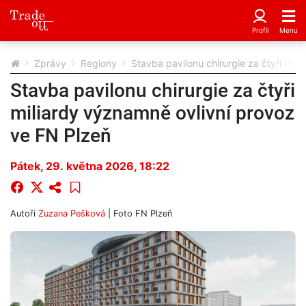
Zprávy
Regiony
Stavba pavilonu chirurgie za čtyři mil
Stavba pavilonu chirurgie za čtyři
miliardy významně ovlivní provoz
ve FN Plzeň
Pátek, 29. května 2026, 18:22
Autoři
Zuzana Pešková
| Foto
FN Plzeň