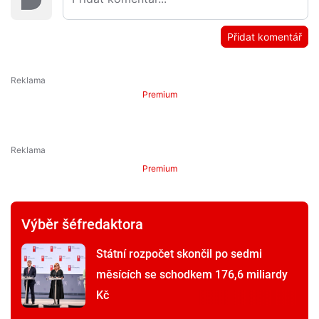
Přidat komentář
Premium
Premium
Výběr šéfredaktora
Státní rozpočet skončil po sedmi
měsících se schodkem 176,6 miliardy
Kč