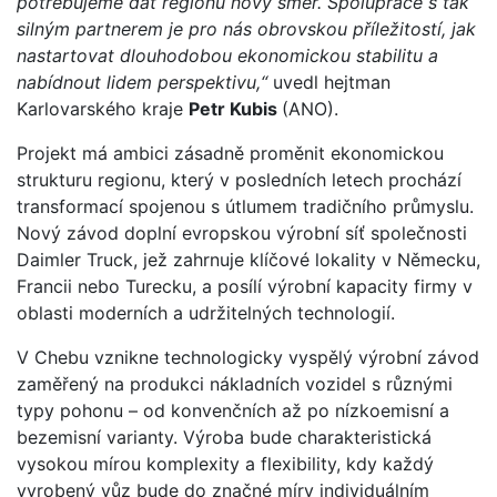
potřebujeme dát regionu nový směr. Spolupráce s tak
silným partnerem je pro nás obrovskou příležitostí, jak
nastartovat dlouhodobou ekonomickou stabilitu a
nabídnout lidem perspektivu,“
uvedl hejtman
Karlovarského kraje
Petr Kubis
(ANO).
Projekt má ambici zásadně proměnit ekonomickou
strukturu regionu, který v posledních letech prochází
transformací spojenou s útlumem tradičního průmyslu.
Nový závod doplní evropskou výrobní síť společnosti
Daimler Truck, jež zahrnuje klíčové lokality v Německu,
Francii nebo Turecku, a posílí výrobní kapacity firmy v
oblasti moderních a udržitelných technologií.
V Chebu vznikne technologicky vyspělý výrobní závod
zaměřený na produkci nákladních vozidel s různými
typy pohonu – od konvenčních až po nízkoemisní a
bezemisní varianty. Výroba bude charakteristická
vysokou mírou komplexity a flexibility, kdy každý
vyrobený vůz bude do značné míry individuálním