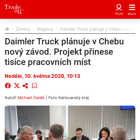
Zprávy
Regiony
Daimler Truck plánuje v Chebu nový záv
Daimler Truck plánuje v Chebu
nový závod. Projekt přinese
tisíce pracovních míst
Neděle, 10. května 2026, 10:13
Autoři
Michael Daněk
| Foto
Karlovarský kraj