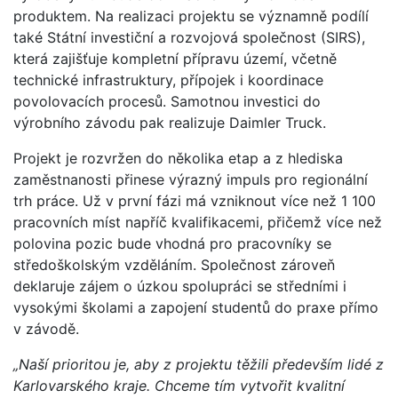
produktem. Na realizaci projektu se významně podílí
také Státní investiční a rozvojová společnost (SIRS),
která zajišťuje kompletní přípravu území, včetně
technické infrastruktury, přípojek i koordinace
povolovacích procesů. Samotnou investici do
výrobního závodu pak realizuje Daimler Truck.
Projekt je rozvržen do několika etap a z hlediska
zaměstnanosti přinese výrazný impuls pro regionální
trh práce. Už v první fázi má vzniknout více než 1 100
pracovních míst napříč kvalifikacemi, přičemž více než
polovina pozic bude vhodná pro pracovníky se
středoškolským vzděláním. Společnost zároveň
deklaruje zájem o úzkou spolupráci se středními i
vysokými školami a zapojení studentů do praxe přímo
v závodě.
„Naší prioritou je, aby z projektu těžili především lidé z
Karlovarského kraje. Chceme tím vytvořit kvalitní