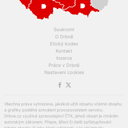
Soukromí
O Drbně
Etický kodex
Kontakt
Inzerce
Práce v Drbně
Nastavení cookies
Všechna práva vyhrazena, jakékoli užití obsahu včetné obsahu
a grafiky podléhá schválení provozovatelem serveru.
Drbna.cz využívá zpravodajství ČTK, jehož obsah je chráněn
autorským zákonem. Přepis, šíření či další zpřístupňování
tohoto obsahu či jeho částí veřejnosti, a to jakýmkoliv