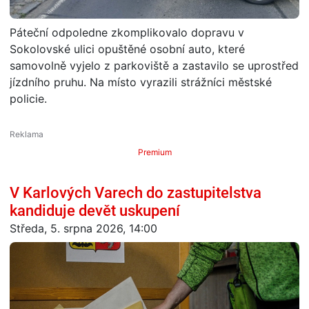
Páteční odpoledne zkomplikovalo dopravu v
Sokolovské ulici opuštěné osobní auto, které
samovolně vyjelo z parkoviště a zastavilo se uprostřed
jízdního pruhu. Na místo vyrazili strážníci městské
policie.
Premium
V Karlových Varech do zastupitelstva
kandiduje devět uskupení
Středa, 5. srpna 2026, 14:00