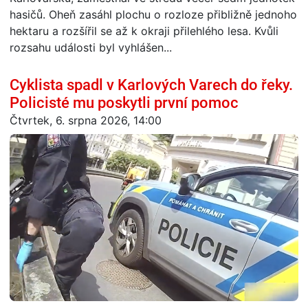
hasičů. Oheň zasáhl plochu o rozloze přibližně jednoho
hektaru a rozšířil se až k okraji přilehlého lesa. Kvůli
rozsahu události byl vyhlášen...
Cyklista spadl v Karlových Varech do řeky.
Policisté mu poskytli první pomoc
Čtvrtek, 6. srpna 2026, 14:00