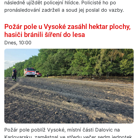
následně ujíždět policejní hlídce. Policisté ho po
pronásledování zadrželi a soud jej poslal do vazby.
Požár pole u Vysoké zasáhl hektar plochy,
hasiči bránili šíření do lesa
Dnes, 10:00
Požár pole poblíž Vysoké, místní části Dalovic na
Karlovarsku, zaměstnal ve středu večer sedm jednotek