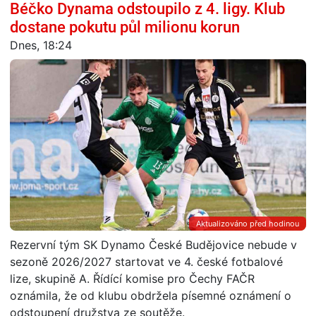
Béčko Dynama odstoupilo z 4. ligy. Klub
dostane pokutu půl milionu korun
Dnes, 18:24
Aktualizováno před hodinou
Rezervní tým SK Dynamo České Budějovice nebude v
sezoně 2026/2027 startovat ve 4. české fotbalové
lize, skupině A. Řídící komise pro Čechy FAČR
oznámila, že od klubu obdržela písemné oznámení o
odstoupení družstva ze soutěže.