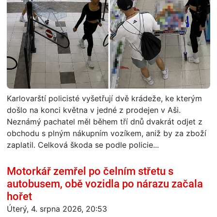
Karlovarští policisté vyšetřují dvě krádeže, ke kterým
došlo na konci května v jedné z prodejen v Aši.
Neznámý pachatel měl během tří dnů dvakrát odjet z
obchodu s plným nákupním vozíkem, aniž by za zboží
zaplatil. Celková škoda se podle policie...
Motorkář zemřel po čelním střetu s
autobusem, obě vozidla po nárazu začala
hořet
Úterý, 4. srpna 2026, 20:53