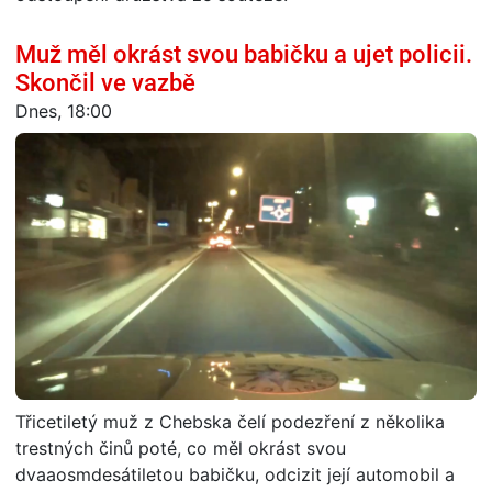
Muž měl okrást svou babičku a ujet policii.
Skončil ve vazbě
Dnes, 18:00
Třicetiletý muž z Chebska čelí podezření z několika
trestných činů poté, co měl okrást svou
dvaaosmdesátiletou babičku, odcizit její automobil a