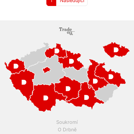
1
Následující
Soukromí
O Drbně