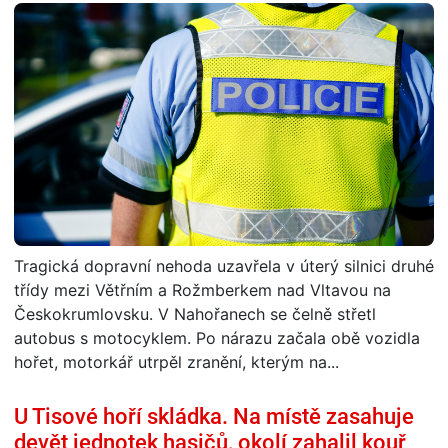
Tragická dopravní nehoda uzavřela v úterý silnici druhé
třídy mezi Větřním a Rožmberkem nad Vltavou na
Českokrumlovsku. V Nahořanech se čelně střetl
autobus s motocyklem. Po nárazu začala obě vozidla
hořet, motorkář utrpěl zranění, kterým na...
U Tisové hoří skládka. Na místě zasahuje
devět jednotek hasičů, okolí zahalil kouř