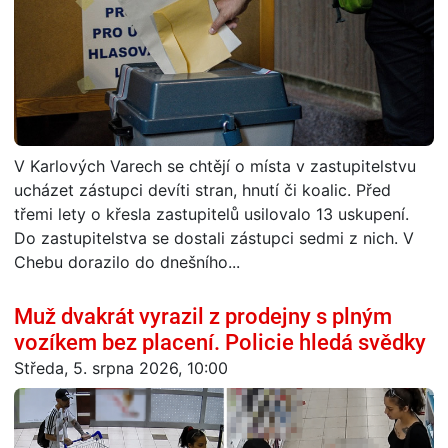
V Karlových Varech se chtějí o místa v zastupitelstvu
ucházet zástupci devíti stran, hnutí či koalic. Před
třemi lety o křesla zastupitelů usilovalo 13 uskupení.
Do zastupitelstva se dostali zástupci sedmi z nich. V
Chebu dorazilo do dnešního...
Muž dvakrát vyrazil z prodejny s plným
vozíkem bez placení. Policie hledá svědky
Středa, 5. srpna 2026, 10:00