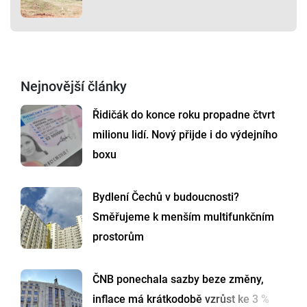
Nejnovější články
Řidičák do konce roku propadne čtvrt
milionu lidí. Nový přijde i do výdejního
boxu
Bydlení Čechů v budoucnosti?
Směřujeme k menším multifunkčním
prostorům
ČNB ponechala sazby beze změny,
inflace má krátkodobě vzrůst ke 3 %