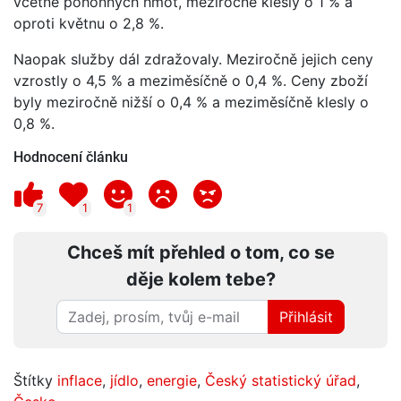
včetně pohonných hmot, meziročně klesly o 1 % a
oproti květnu o 2,8 %.
Naopak služby dál zdražovaly. Meziročně jejich ceny
vzrostly o 4,5 % a meziměsíčně o 0,4 %. Ceny zboží
byly meziročně nižší o 0,4 % a meziměsíčně klesly o
0,8 %.
Hodnocení článku
7
1
1
Chceš mít přehled o tom, co se
děje kolem tebe?
Přihlásit
Štítky
inflace
,
jídlo
,
energie
,
Český statistický úřad
,