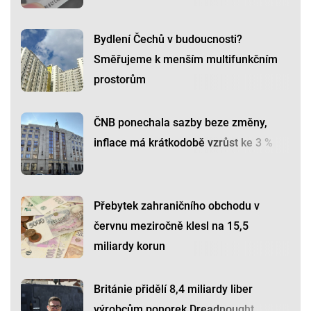
Bydlení Čechů v budoucnosti?
Směřujeme k menším multifunkčním
prostorům
ČNB ponechala sazby beze změny,
inflace má krátkodobě vzrůst ke 3 %
Přebytek zahraničního obchodu v
červnu meziročně klesl na 15,5
miliardy korun
Británie přidělí 8,4 miliardy liber
výrobcům ponorek Dreadnought