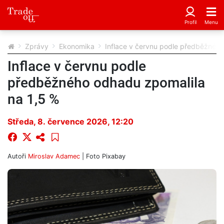
Zprávy
Ekonomika
Inflace v červnu podle předběžného
Inflace v červnu podle
předběžného odhadu zpomalila
na 1,5 %
Středa, 8. července 2026, 12:20
Autoři
Miroslav Adamec
| Foto
Pixabay