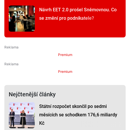
Návrh EET 2.0 prošel Sněmovnou. Co
se změní pro podnikatele?
Premium
Premium
Nejčtenější články
Státní rozpočet skončil po sedmi
měsících se schodkem 176,6 miliardy
Kč