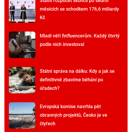
Státní rozpočet skončil po sedmi
měsících se schodkem 176,6 miliardy
Kč
Mladí věří finfluencerům. Každý čtvrtý
podle nich investoval
Státní správa na dálku: Kdy a jak se
definitivně zbavíme běhání po
úřadech?
Evropská komise navrhla pět
obranných projektů, Česko je ve
čtyřech