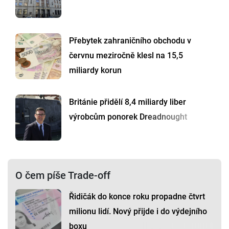
Přebytek zahraničního obchodu v
červnu meziročně klesl na 15,5
miliardy korun
Británie přidělí 8,4 miliardy liber
výrobcům ponorek Dreadnought
O čem píše Trade-off
Řidičák do konce roku propadne čtvrt
milionu lidí. Nový přijde i do výdejního
boxu