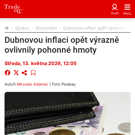
Zprávy
Ekonomika
Dubnovou inflaci opět výrazně ovli
Dubnovou inflaci opět výrazně
ovlivnily pohonné hmoty
Středa, 13. května 2026, 12:05
Autoři
Miroslav Adamec
| Foto
Pixabay