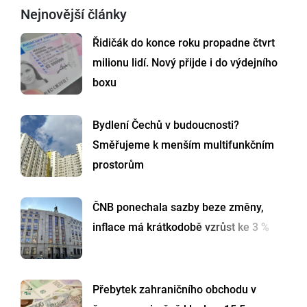
Nejnovější články
Řidičák do konce roku propadne čtvrt
milionu lidí. Nový přijde i do výdejního
boxu
Bydlení Čechů v budoucnosti?
Směřujeme k menším multifunkčním
prostorům
ČNB ponechala sazby beze změny,
inflace má krátkodobě vzrůst ke 3 %
Přebytek zahraničního obchodu v