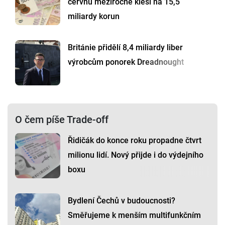
červnu meziročně klesl na 15,5
miliardy korun
Británie přidělí 8,4 miliardy liber
výrobcům ponorek Dreadnought
O čem píše Trade-off
Řidičák do konce roku propadne čtvrt
milionu lidí. Nový přijde i do výdejního
boxu
Bydlení Čechů v budoucnosti?
Směřujeme k menším multifunkčním