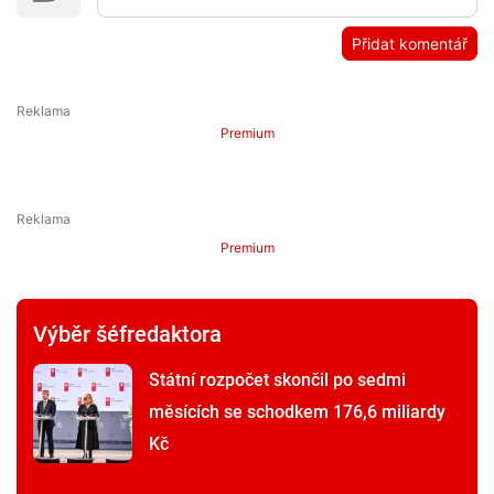
Přidat komentář
Premium
Premium
Výběr šéfredaktora
Státní rozpočet skončil po sedmi
měsících se schodkem 176,6 miliardy
Kč