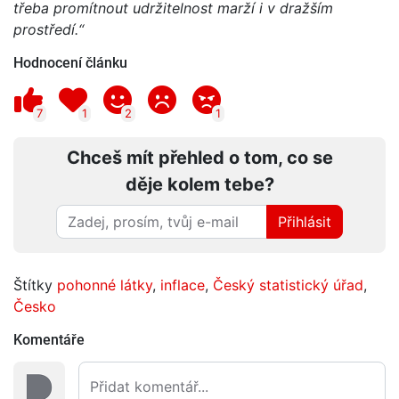
třeba promítnout udržitelnost marží i v dražším
prostředí.“
Hodnocení článku
7
1
2
1
Chceš mít přehled o tom, co se
děje kolem tebe?
Přihlásit
Štítky
pohonné látky
,
inflace
,
Český statistický úřad
,
Česko
Komentáře