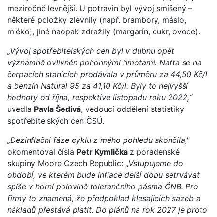
meziročně levnější. U potravin byl vývoj smíšený –
některé položky zlevnily (např. brambory, máslo,
mléko), jiné naopak zdražily (margarín, cukr, ovoce).
„Vývoj spotřebitelských cen byl v dubnu opět
významně ovlivněn pohonnými hmotami. Nafta se na
čerpacích stanicích prodávala v průměru za 44,50 Kč/l
a benzín Natural 95 za 41,10 Kč/l. Byly to nejvyšší
hodnoty od října, respektive listopadu roku 2022,“
uvedla
Pavla Šedivá
, vedoucí oddělení statistiky
spotřebitelských cen ČSÚ.
„Dezinflační fáze cyklu z mého pohledu skončila,"
okomentoval čísla
Petr Kymlička
z poradenské
skupiny Moore Czech Republic: „
Vstupujeme do
období, ve kterém bude inflace delší dobu setrvávat
spíše v horní polovině tolerančního pásma ČNB. Pro
firmy to znamená, že předpoklad klesajících sazeb a
nákladů přestává platit. Do plánů na rok 2027 je proto