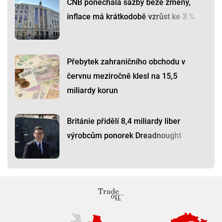
ČNB ponechala sazby beze změny,
inflace má krátkodobě vzrůst ke 3 %
Přebytek zahraničního obchodu v
červnu meziročně klesl na 15,5
miliardy korun
Británie přidělí 8,4 miliardy liber
výrobcům ponorek Dreadnought