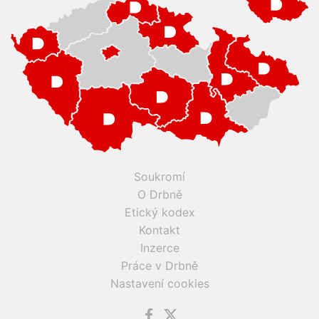
Soukromí
O Drbně
Etický kodex
Kontakt
Inzerce
Práce v Drbně
Nastavení cookies