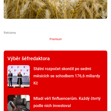
Premium
Výběr šéfredaktora
Státní rozpočet skončil po sedmi
měsících se schodkem 176,6 miliardy
Kč
Mladí věří finfluencerům. Každý čtvrtý
podle nich investoval