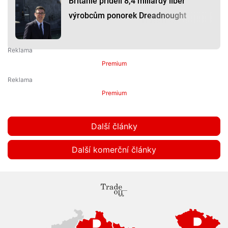
Británie přidělí 8,4 miliardy liber
výrobcům ponorek Dreadnought
Premium
Premium
Další články
Další komerční články