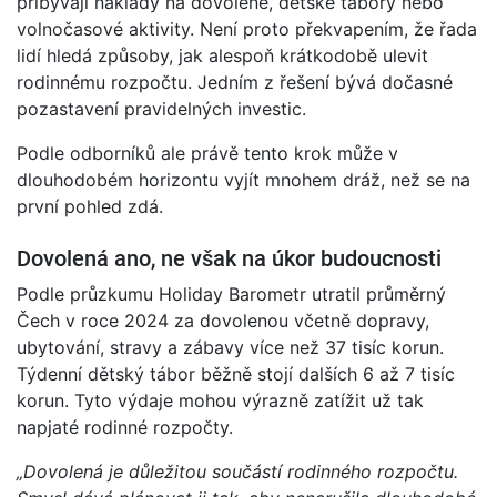
přibývají náklady na dovolené, dětské tábory nebo
volnočasové aktivity. Není proto překvapením, že řada
lidí hledá způsoby, jak alespoň krátkodobě ulevit
rodinnému rozpočtu. Jedním z řešení bývá dočasné
pozastavení pravidelných investic.
Podle odborníků ale právě tento krok může v
dlouhodobém horizontu vyjít mnohem dráž, než se na
první pohled zdá.
Dovolená ano, ne však na úkor budoucnosti
Podle průzkumu Holiday Barometr utratil průměrný
Čech v roce 2024 za dovolenou včetně dopravy,
ubytování, stravy a zábavy více než 37 tisíc korun.
Týdenní dětský tábor běžně stojí dalších 6 až 7 tisíc
korun. Tyto výdaje mohou výrazně zatížit už tak
napjaté rodinné rozpočty.
„Dovolená je důležitou součástí rodinného rozpočtu.