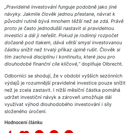
„Pravidelné investování funguje podobně jako jiné
návyky. Jakmile člověk jednou přestane, návrat k
původní rutině bývá mnohem těžší než se zdá. Právě
proto je často jednodušší nastavit si pravidelnou
investici a dál ji neřešit. Pokud je rodinný rozpočet
dočasně pod tlakem, dává větší smysl investovanou
částku snížit než trvalý příkaz úplně rušit. Člověk si
tím zachová disciplínu i kontinuitu, které jsou pro
dlouhodobé finanční cíle klíčové,“
doplňuje Olbrecht.
Odborníci se shodují, že v období vyšších sezónních
výdajů je rozumnější pravidelné investice pouze snížit
než je zcela zastavit. I nižší měsíční částka pomáhá
udržet investiční návyk a zároveň umožňuje dál
využívat výhod dlouhodobého investování i síly
složeného úročení.
Hodnocení článku