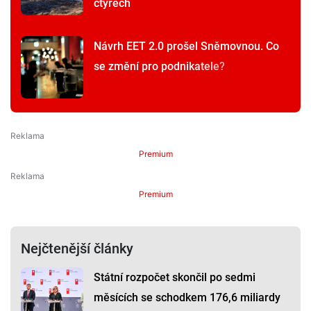
čtyřech
Návrh EET 2.0 prošel Sněmovnou. Co
se změní pro podnikatele?
Premium
Premium
Nejčtenější články
Státní rozpočet skončil po sedmi
měsících se schodkem 176,6 miliardy