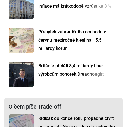
inflace má krátkodobě vzrůst ke 3 %
Přebytek zahraničního obchodu v
červnu meziročně klesl na 15,5
miliardy korun
Británie přidělí 8,4 miliardy liber
výrobcům ponorek Dreadnought
O čem píše Trade-off
Řidičák do konce roku propadne čtvrt
milionu lidí. Nový přijde i do výdejního