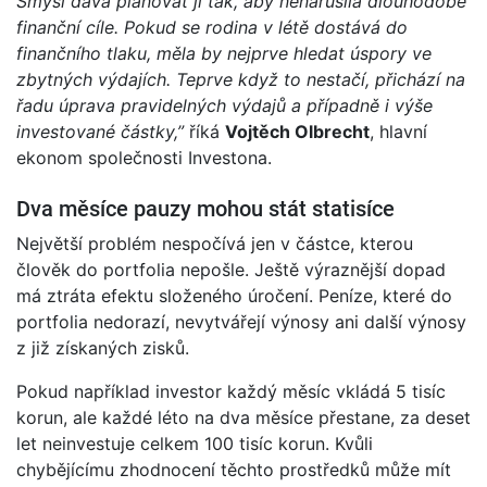
Smysl dává plánovat ji tak, aby nenarušila dlouhodobé
finanční cíle. Pokud se rodina v létě dostává do
finančního tlaku, měla by nejprve hledat úspory ve
zbytných výdajích. Teprve když to nestačí, přichází na
řadu úprava pravidelných výdajů a případně i výše
investované částky,”
říká
Vojtěch Olbrecht
, hlavní
ekonom společnosti Investona.
Dva měsíce pauzy mohou stát statisíce
Největší problém nespočívá jen v částce, kterou
člověk do portfolia nepošle. Ještě výraznější dopad
má ztráta efektu složeného úročení. Peníze, které do
portfolia nedorazí, nevytvářejí výnosy ani další výnosy
z již získaných zisků.
Pokud například investor každý měsíc vkládá 5 tisíc
korun, ale každé léto na dva měsíce přestane, za deset
let neinvestuje celkem 100 tisíc korun. Kvůli
chybějícímu zhodnocení těchto prostředků může mít