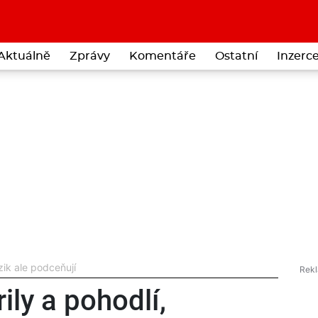
Aktuálně
Zprávy
Komentáře
Ostatní
Inzerc
izik ale podceňují
rily a pohodlí,