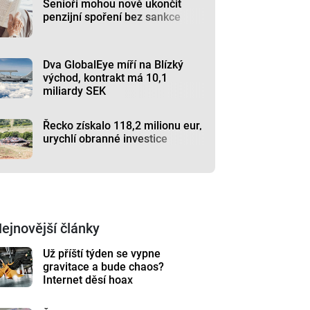
Senioři mohou nově ukončit
penzijní spoření bez sankce
Dva GlobalEye míří na Blízký
východ, kontrakt má 10,1
miliardy SEK
Řecko získalo 118,2 milionu eur,
urychlí obranné investice
ejnovější články
Už příští týden se vypne
gravitace a bude chaos?
Internet děsí hoax