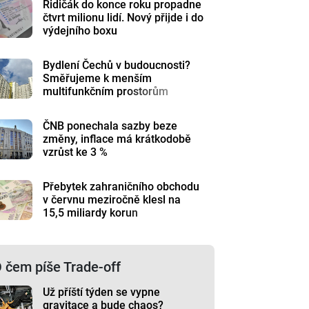
Řidičák do konce roku propadne
čtvrt milionu lidí. Nový přijde i do
výdejního boxu
Bydlení Čechů v budoucnosti?
Směřujeme k menším
multifunkčním prostorům
ČNB ponechala sazby beze
změny, inflace má krátkodobě
vzrůst ke 3 %
Přebytek zahraničního obchodu
v červnu meziročně klesl na
15,5 miliardy korun
 čem píše Trade-off
Už příští týden se vypne
gravitace a bude chaos?