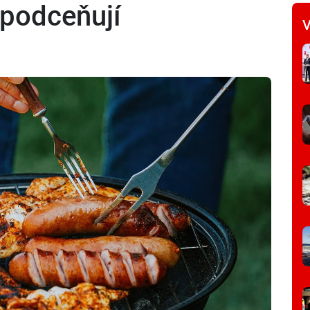
e podceňují
V