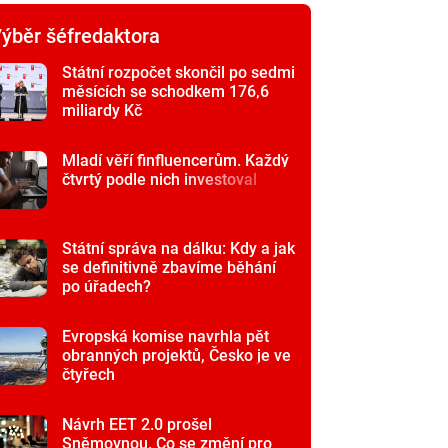
ýběr šéfredaktora
Státní rozpočet skončil po sedmi
měsících se schodkem 176,6
miliardy Kč
Mladí věří finfluencerům. Každý
čtvrtý podle nich investoval
Státní správa na dálku: Kdy a jak
se definitivně zbavíme běhání
po úřadech?
Evropská komise navrhla pět
obranných projektů, Česko je ve
čtyřech
Návrh EET 2.0 prošel
Sněmovnou. Co se změní pro