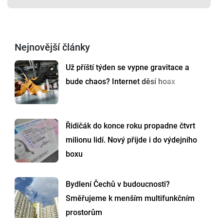
Nejnovější články
Už příští týden se vypne gravitace a
bude chaos? Internet děsí hoax
Řidičák do konce roku propadne čtvrt
milionu lidí. Nový přijde i do výdejního
boxu
Bydlení Čechů v budoucnosti?
Směřujeme k menším multifunkčním
prostorům