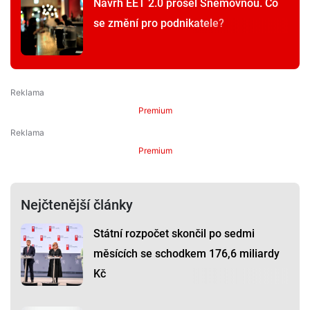
Návrh EET 2.0 prošel Sněmovnou. Co
se změní pro podnikatele?
Premium
Premium
Nejčtenější články
Státní rozpočet skončil po sedmi
měsících se schodkem 176,6 miliardy
Kč