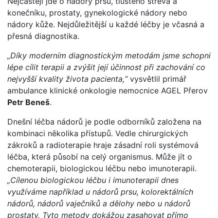
Nejčastěji jde o nádory prsu, tlustého střeva a
konečníku, prostaty, gynekologické nádory nebo
nádory kůže. Nejdůležitější u každé léčby je včasná a
přesná diagnostika.
„Díky moderním diagnostickým metodám jsme schopni
lépe cílit terapii a zvýšit její účinnost při zachování co
nejvyšší kvality života pacienta,“
vysvětlil primář
ambulance klinické onkologie nemocnice AGEL Přerov
Petr Beneš
.
Dnešní léčba nádorů je podle odborníků založena na
kombinaci několika přístupů. Vedle chirurgických
zákroků a radioterapie hraje zásadní roli systémová
léčba, která působí na celý organismus. Může jít o
chemoterapii, biologickou léčbu nebo imunoterapii.
„Cílenou biologickou léčbu i imunoterapii dnes
využíváme například u nádorů prsu, kolorektálních
nádorů, nádorů vaječníků a dělohy nebo u nádorů
prostaty. Tyto metody dokážou zasahovat přímo