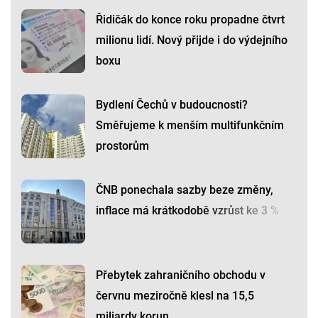
Řidičák do konce roku propadne čtvrt
milionu lidí. Nový přijde i do výdejního
boxu
Bydlení Čechů v budoucnosti?
Směřujeme k menším multifunkčním
prostorům
ČNB ponechala sazby beze změny,
inflace má krátkodobě vzrůst ke 3 %
Přebytek zahraničního obchodu v
červnu meziročně klesl na 15,5
miliardy korun