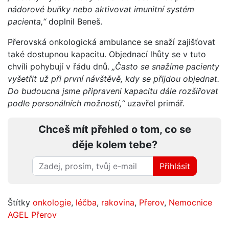
nádorové buňky nebo aktivovat imunitní systém
pacienta,“
doplnil Beneš.
Přerovská onkologická ambulance se snaží zajišťovat
také dostupnou kapacitu. Objednací lhůty se v tuto
chvíli pohybují v řádu dnů.
„Často se snažíme pacienty
vyšetřit už při první návštěvě, kdy se přijdou objednat.
Do budoucna jsme připraveni kapacitu dále rozšiřovat
podle personálních možností,“
uzavřel primář.
Chceš mít přehled o tom, co se
děje kolem tebe?
Přihlásit
Štítky
onkologie
,
léčba
,
rakovina
,
Přerov
,
Nemocnice
AGEL Přerov