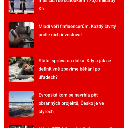
měsících se schodkem 176,6 miliardy
Kč
Mladí věří finfluencerům. Každý čtvrtý
podle nich investoval
Státní správa na dálku: Kdy a jak se
definitivně zbavíme běhání po
úřadech?
Evropská komise navrhla pět
obranných projektů, Česko je ve
čtyřech