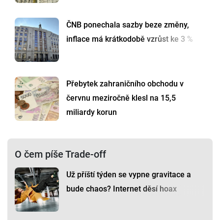
ČNB ponechala sazby beze změny,
inflace má krátkodobě vzrůst ke 3 %
Přebytek zahraničního obchodu v
červnu meziročně klesl na 15,5
miliardy korun
O čem píše Trade-off
Už příští týden se vypne gravitace a
bude chaos? Internet děsí hoax