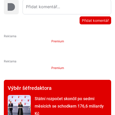
Přidat komentář
Premium
Premium
Výběr šéfredaktora
Státní rozpočet skončil po sedmi
měsících se schodkem 176,6 miliardy
Kč