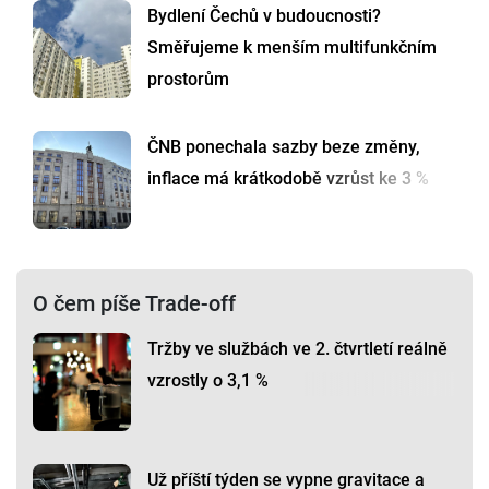
Bydlení Čechů v budoucnosti?
Směřujeme k menším multifunkčním
prostorům
ČNB ponechala sazby beze změny,
inflace má krátkodobě vzrůst ke 3 %
O čem píše Trade-off
Tržby ve službách ve 2. čtvrtletí reálně
vzrostly o 3,1 %
Už příští týden se vypne gravitace a