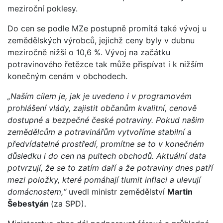
meziroční poklesy.
Do cen se podle MZe postupně promítá také vývoj u
zemědělských výrobců, jejichž ceny byly v dubnu
meziročně nižší o 10,6 %. Vývoj na začátku
potravinového řetězce tak může přispívat i k nižším
konečným cenám v obchodech.
„Naším cílem je, jak je uvedeno i v programovém
prohlášení vlády, zajistit občanům kvalitní, cenově
dostupné a bezpečné české potraviny. Pokud našim
zemědělcům a potravinářům vytvoříme stabilní a
předvídatelné prostředí, promítne se to v konečném
důsledku i do cen na pultech obchodů. Aktuální data
potvrzují, že se to zatím daří a že potraviny dnes patří
mezi položky, které pomáhají tlumit inflaci a ulevují
domácnostem,“
uvedl ministr zemědělství
Martin
Šebestyán
(za SPD).