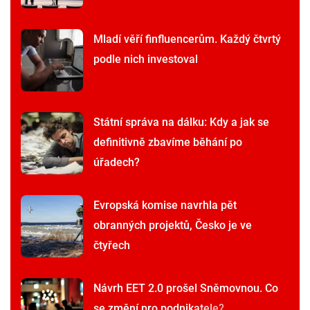
Mladí věří finfluencerům. Každý čtvrtý
podle nich investoval
Státní správa na dálku: Kdy a jak se
definitivně zbavíme běhání po
úřadech?
Evropská komise navrhla pět
obranných projektů, Česko je ve
čtyřech
Návrh EET 2.0 prošel Sněmovnou. Co
se změní pro podnikatele?