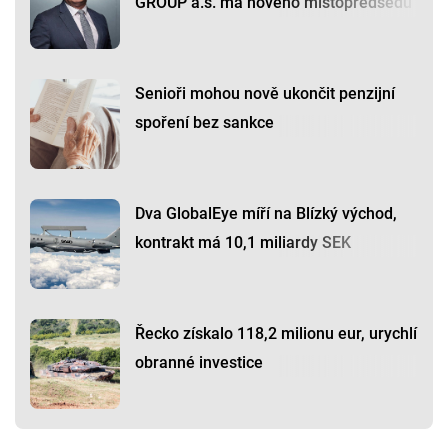
GROUP a.s. má nového místopředsedu
Senioři mohou nově ukončit penzijní
spoření bez sankce
Dva GlobalEye míří na Blízký východ,
kontrakt má 10,1 miliardy SEK
Řecko získalo 118,2 milionu eur, urychlí
obranné investice