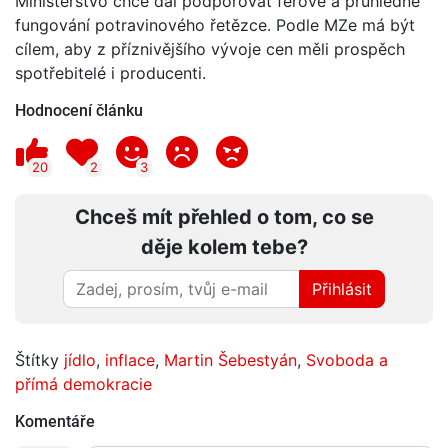
Ministerstvo chce dál podporovat férové a průhledné
fungování potravinového řetězce. Podle MZe má být
cílem, aby z příznivějšího vývoje cen měli prospěch
spotřebitelé i producenti.
Hodnocení článku
20
2
3
Chceš mít přehled o tom, co se
děje kolem tebe?
Přihlásit
Štítky
jídlo
,
inflace
,
Martin Šebestyán
,
Svoboda a
přímá demokracie
Komentáře