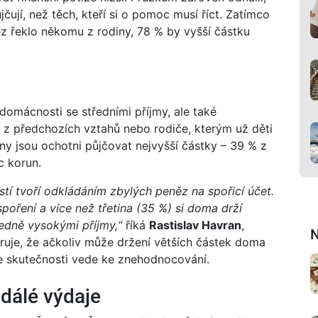
 půjčují, než těch, kteří si o pomoc musí říct. Zatímco
z řeklo někomu z rodiny, 78 % by vyšší částku
omácnosti se středními příjmy, ale také
i z předchozích vztahů nebo rodiče, kterým už děti
ny jsou ochotni půjčovat nejvyšší částky – 39 % z
c korun.
tí tvoří odkládáním zbylých peněz na spořicí účet.
poření a více než třetina (35 %) si doma drží
tředně vysokými příjmy,“
říká
Rastislav Havran
,
N
aruje, že ačkoliv může držení větších částek doma
ve skutečnosti vede ke znehodnocování.
dálé výdaje