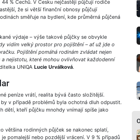
 44 % Čechů. V Česku nejčastěji půjčují rodiče
tější, že si větší finanční obnosy půjčují
rodinách směřuje na bydlení, kde průměrná půjčená
ané výdaje – výše takové půjčky se obvykle
dy vidím velký prostor pro pojištění – ať už jde o
račku. Pojištění pomáhá rodinám zvládat nejen
es a nejistotu, které mohou ovlivňovat každodenní
editelka UNIQA
Lucie Urválková
.
dar
né peníze vrátí, realita bývá často složitější.
e by v případě problémů byla ochotná dluh odpustit.
h dětí, kteří půjčku mnohdy vnímají spíše jako
O
o většina rodinných půjček se nakonec splatí,
o je pomalejší nebo pozdější vrácení. V 9 % případů