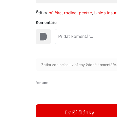
Štítky
půjčka
,
rodina
,
peníze
,
Uniqa Insu
Komentáře
Zatím zde nejsou vloženy žádné komentáře.
Další články