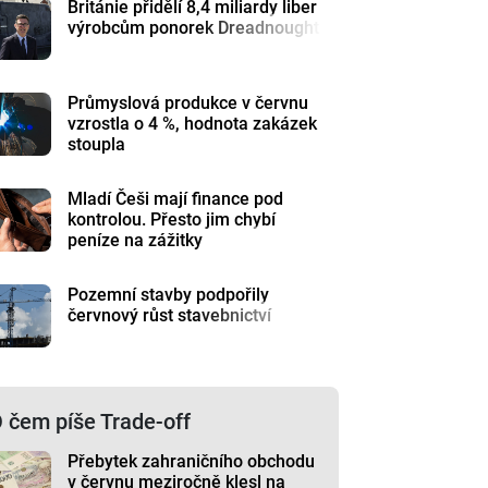
Británie přidělí 8,4 miliardy liber
výrobcům ponorek Dreadnought
Průmyslová produkce v červnu
vzrostla o 4 %, hodnota zakázek
stoupla
Mladí Češi mají finance pod
kontrolou. Přesto jim chybí
peníze na zážitky
Pozemní stavby podpořily
červnový růst stavebnictví
 čem píše Trade-off
Přebytek zahraničního obchodu
v červnu meziročně klesl na