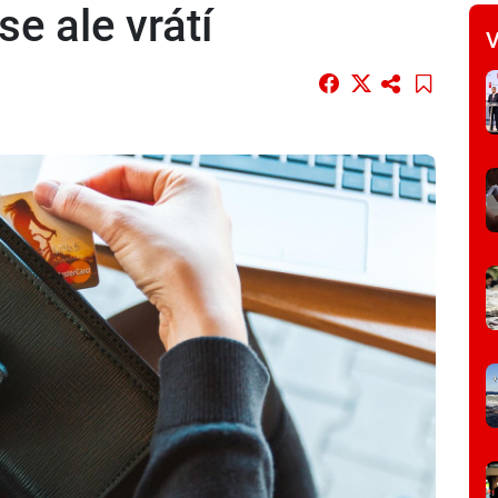
e ale vrátí
V