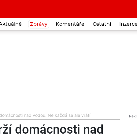
Aktuálně
Zprávy
Komentáře
Ostatní
Inzerc
 domácnosti nad vodou. Ne každá se ale vrátí
rží domácnosti nad