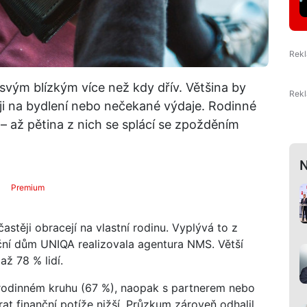
svým blízkým více než kdy dřív. Většina by
těji na bydlení nebo nečekané výdaje. Rodinné
 – až pětina z nich se splácí se zpožděním
N
Premium
astěji obracejí na vlastní rodinu. Vyplývá to z
ční dům UNIQA realizovala agentura NMS. Větší
ž 78 % lidí.
m rodinném kruhu (67 %), naopak s partnerem nebo
rat finanční potíže nižší. Průzkum zároveň odhalil,