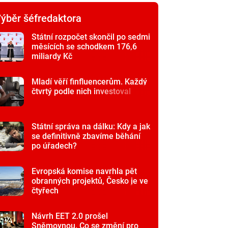
ýběr šéfredaktora
Státní rozpočet skončil po sedmi
měsících se schodkem 176,6
miliardy Kč
Mladí věří finfluencerům. Každý
čtvrtý podle nich investoval
Státní správa na dálku: Kdy a jak
se definitivně zbavíme běhání
po úřadech?
Evropská komise navrhla pět
obranných projektů, Česko je ve
čtyřech
Návrh EET 2.0 prošel
Sněmovnou. Co se změní pro