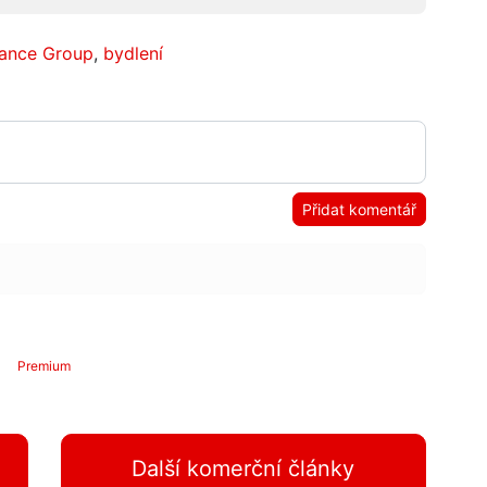
rance Group
,
bydlení
Přidat komentář
Premium
Další komerční články