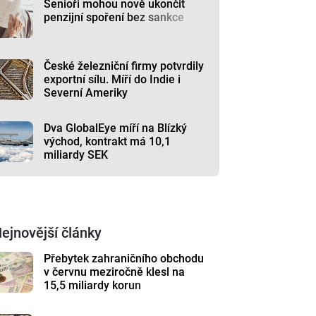
Senioři mohou nově ukončit
penzijní spoření bez sankce
České železniční firmy potvrdily
exportní sílu. Míří do Indie i
Severní Ameriky
Dva GlobalEye míří na Blízký
východ, kontrakt má 10,1
miliardy SEK
ejnovější články
Přebytek zahraničního obchodu
v červnu meziročně klesl na
15,5 miliardy korun