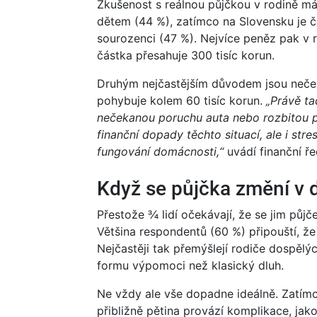
Zkušenost s reálnou půjčkou v rodině má
dětem (44 %), zatímco na Slovensku je čas
sourozenci (47 %). Nejvíce peněz pak v 
částka přesahuje 300 tisíc korun.
Druhým nejčastějším důvodem jsou neček
pohybuje kolem 60 tisíc korun.
„Právě ta
nečekanou poruchu auta nebo rozbitou p
finanční dopady těchto situací, ale i str
fungování domácnosti,“
uvádí finanční ř
Když se půjčka změní v 
Přestože ¾ lidí očekávají, že se jim půjče
Většina respondentů (60 %) připouští, ž
Nejčastěji tak přemýšlejí rodiče dospělýc
formu výpomoci než klasický dluh.
Ne vždy ale vše dopadne ideálně. Zatímc
přibližně pětina provází komplikace, jak