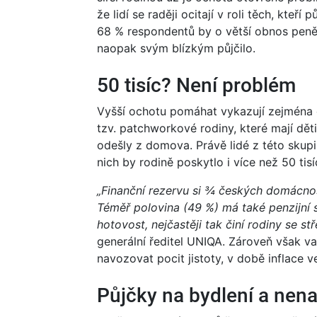
že lidí se raději ocitají v roli těch, kteří
68 % respondentů by o větší obnos peně
naopak svým blízkým půjčilo.
50 tisíc? Není problém
Vyšší ochotu pomáhat vykazují zejména d
tzv. patchworkové rodiny, které mají dět
odešly z domova. Právě lidé z této skupi
nich by rodině poskytlo i více než 50 tisí
„Finanční rezervu si ¾ českých domácnos
Téměř polovina (49 %) má také penzijní s
hotovost, nejčastěji tak činí rodiny se s
generální ředitel UNIQA. Zároveň však v
navozovat pocit jistoty, v době inflace 
Půjčky na bydlení a nena