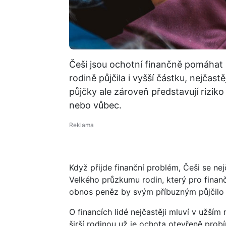
Češi jsou ochotní finančně pomáhat 
rodině půjčila i vyšší částku, nejčas
půjčky ale zároveň představují riziko
nebo vůbec.
Když přijde finanční problém, Češi se nejč
Velkého průzkumu rodin, který pro finan
obnos peněz by svým příbuzným půjčilo a
O financích lidé nejčastěji mluví v užší
širší rodinou už je ochota otevřeně probí