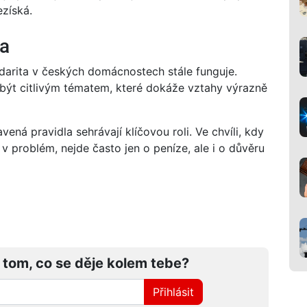
ezíská.
va
idarita v českých domácnostech stále funguje.
 být citlivým tématem, které dokáže vztahy výrazně
ná pravidla sehrávají klíčovou roli. Ve chvíli, kdy
v problém, nejde často jen o peníze, ale i o důvěru
 tom, co se děje kolem tebe?
Přihlásit