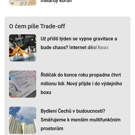
miliardy korun
O čem píše Trade-off
Už příští týden se vypne gravitace a
bude chaos? Internet děsí hoax
Řidičák do konce roku propadne čtvrt
milionu lidí. Nový přijde i do výdejního
boxu
Bydlení Čechů v budoucnosti?
Směřujeme k menším multifunkčním
prostorům