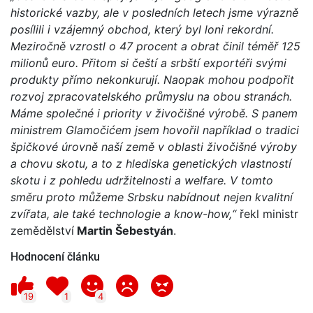
historické vazby, ale v posledních letech jsme výrazně
posílili i vzájemný obchod, který byl loni rekordní.
Meziročně vzrostl o 47 procent a obrat činil téměř 125
milionů euro. Přitom si čeští a srbští exportéři svými
produkty přímo nekonkurují. Naopak mohou podpořit
rozvoj zpracovatelského průmyslu na obou stranách.
Máme společné i priority v živočišné výrobě. S panem
ministrem Glamočićem jsem hovořil například o tradici
špičkové úrovně naší země v oblasti živočišné výroby
a chovu skotu, a to z hlediska genetických vlastností
skotu i z pohledu udržitelnosti a welfare. V tomto
směru proto můžeme Srbsku nabídnout nejen kvalitní
zvířata, ale také technologie a know-how,“
řekl ministr
zemědělství
Martin Šebestyán
.
Hodnocení článku
19
1
4