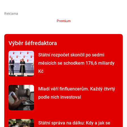
Premium
Výběr šéfredaktora
Státní rozpočet skončil po sedmi
měsících se schodkem 176,6 miliardy
Kč
Mladí věří finfluencerům. Každý čtvrtý
podle nich investoval
Státní správa na dálku: Kdy a jak se