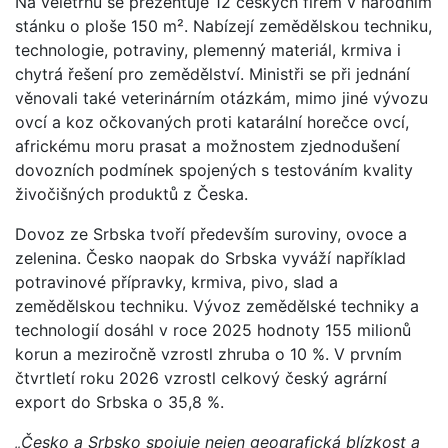
Na veletrhu se prezentuje 12 českých firem v národním
stánku o ploše 150 m². Nabízejí zemědělskou techniku,
technologie, potraviny, plemenný materiál, krmiva i
chytrá řešení pro zemědělství. Ministři se při jednání
věnovali také veterinárním otázkám, mimo jiné vývozu
ovcí a koz očkovaných proti katarální horečce ovcí,
africkému moru prasat a možnostem zjednodušení
dovozních podmínek spojených s testováním kvality
živočišných produktů z Česka.
Dovoz ze Srbska tvoří především suroviny, ovoce a
zelenina. Česko naopak do Srbska vyváží například
potravinové přípravky, krmiva, pivo, slad a
zemědělskou techniku. Vývoz zemědělské techniky a
technologií dosáhl v roce 2025 hodnoty 155 milionů
korun a meziročně vzrostl zhruba o 10 %. V prvním
čtvrtletí roku 2026 vzrostl celkový český agrární
export do Srbska o 35,8 %.
„Česko a Srbsko spojuje nejen geografická blízkost a