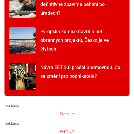
definitivně zbavíme běhání po
úřadech?
Evropská komise navrhla pět
obranných projektů, Česko je ve
čtyřech
Návrh EET 2.0 prošel Sněmovnou. Co
se změní pro podnikatele?
Premium
Premium