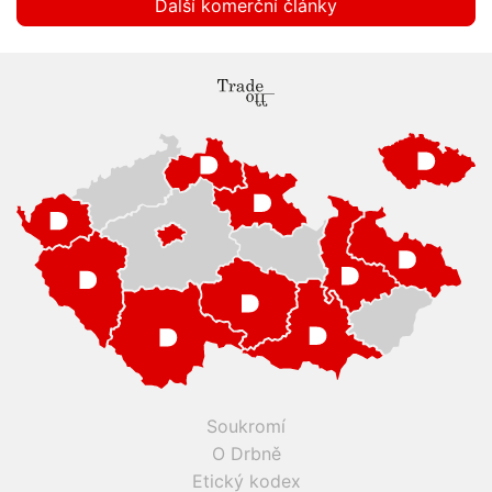
Další komerční články
Soukromí
O Drbně
Etický kodex