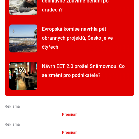
definitivně zbavíme běhání po
úřadech?
Evropská komise navrhla pět
obranných projektů, Česko je ve
čtyřech
Návrh EET 2.0 prošel Sněmovnou. Co
se změní pro podnikatele?
Premium
Premium