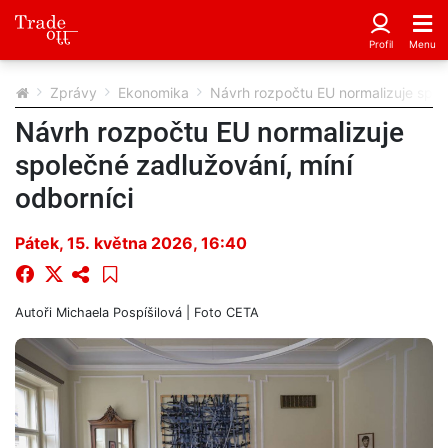
Zprávy
Ekonomika
Návrh rozpočtu EU normalizuje spole
Návrh rozpočtu EU normalizuje
společné zadlužování, míní
odborníci
Pátek, 15. května 2026, 16:40
Autoři
Michaela Pospíšilová
| Foto
CETA