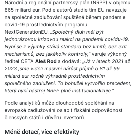
Národní a regionální partnerský plán (NRPP) v objemu
865 miliard eur. Podle autorů studie tím EU navazuje
na společné zadlužování spuštěné během pandemie
covid-19 prostřednictvím programu
NextGenerationEU.
„Společný dluh měl být
jednorázovou krizovou reakcí na pandemii covidu-19.
Nyní se z výjimky stává standard bez limitů, bez exit
mechanismů, bez jakékoliv kontroly,“
varuje výkonný
ředitel CETA
Aleš Rod
a dodává:
„Už v letech 2021 až
2023 jsme viděli masivní nárůst příjmů o 81 až 99
miliard eur ročně výhradně prostřednictvím
společného zadlužení. To bohužel vytvořilo precedent,
který nyní nástroj NRPP plně institucionalizuje.“
Podle analytiků může dlouhodobé spoléhání na
evropské zadlužování oslabit fiskální odpovědnost
členských států i důvěru investorů.
Méně dotací, více efektivity