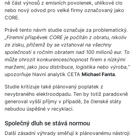
ně část výnosů z emisních povolenek, uhlíkové clo
nebo nový odvod pro velké firmy označovaný jako
CORE.
Právě tento návrh studie označuje za problematický.
„Firemní příspěvek CORE je počítán z obratu, nikoliv
ze zisku, přičemž by se vztahoval na všechny
společnosti s ročním obratem nad 100 milionů eur. To
může ohrozit konkurenceschopnost firem s nízkými
maržemi, jako jsou distribuce, logistika nebo výroba,“
upozorňuje hlavní analytik CETA
Michael Fanta
.
Studie kritizuje také plánovaný poplatek z
nevybraného elektroodpadu. Ten by totiž paradoxně
generoval vyšší příjmy v případě, že členské státy
nebudou úspěšné v recyklaci.
Společný dluh se stává normou
Další zásadní výhrady směřují k plánovanému nástroji