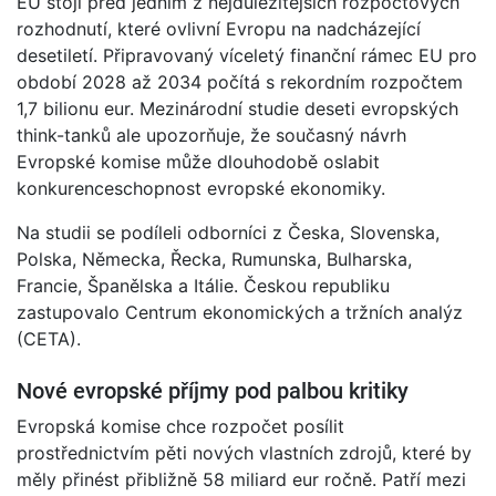
EU stojí před jedním z nejdůležitějších rozpočtových
rozhodnutí, které ovlivní Evropu na nadcházející
desetiletí. Připravovaný víceletý finanční rámec EU pro
období 2028 až 2034 počítá s rekordním rozpočtem
1,7 bilionu eur. Mezinárodní studie deseti evropských
think-tanků ale upozorňuje, že současný návrh
Evropské komise může dlouhodobě oslabit
konkurenceschopnost evropské ekonomiky.
Na studii se podíleli odborníci z Česka, Slovenska,
Polska, Německa, Řecka, Rumunska, Bulharska,
Francie, Španělska a Itálie. Českou republiku
zastupovalo Centrum ekonomických a tržních analýz
(CETA).
Nové evropské příjmy pod palbou kritiky
Evropská komise chce rozpočet posílit
prostřednictvím pěti nových vlastních zdrojů, které by
měly přinést přibližně 58 miliard eur ročně. Patří mezi