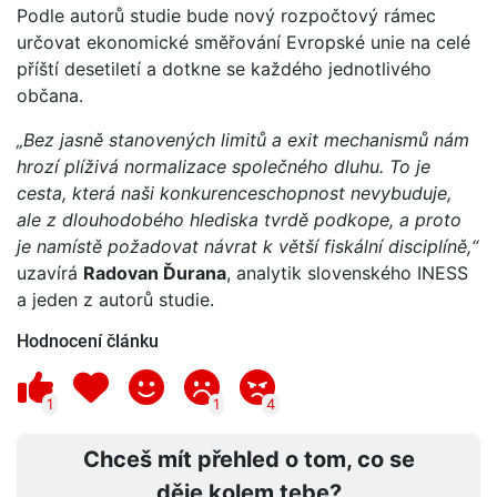
Podle autorů studie bude nový rozpočtový rámec
určovat ekonomické směřování Evropské unie na celé
příští desetiletí a dotkne se každého jednotlivého
občana.
„Bez jasně stanovených limitů a exit mechanismů nám
hrozí plíživá normalizace společného dluhu. To je
cesta, která naši konkurenceschopnost nevybuduje,
ale z dlouhodobého hlediska tvrdě podkope, a proto
je namístě požadovat návrat k větší fiskální disciplíně,“
uzavírá
Radovan Ďurana
, analytik slovenského INESS
a jeden z autorů studie.
Hodnocení článku
1
1
4
Chceš mít přehled o tom, co se
děje kolem tebe?