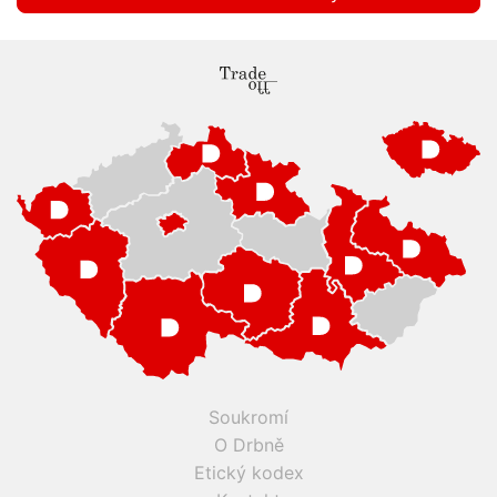
Soukromí
O Drbně
Etický kodex