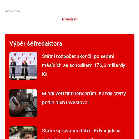
Premium
Výběr šéfredaktora
Státní rozpočet skončil po sedmi
měsících se schodkem 176,6 miliardy
Kč
Mladí věří finfluencerům. Každý čtvrtý
podle nich investoval
Státní správa na dálku: Kdy a jak se