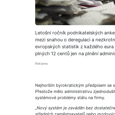
Letošní ročník podnikatelských anket 
mezi snahou o deregulaci a nezkrot
evropských statistik z každého eu
plných 12 centů jen na plnění admini
Nejhorším byrokratickým předpisem se st
Přestože mělo administrativu zjednoduši
systémové problémy státu na firmy.
„Nový systém je zaváděn bez dostatečné
středních zaměstnavatelů nebo mzdových a