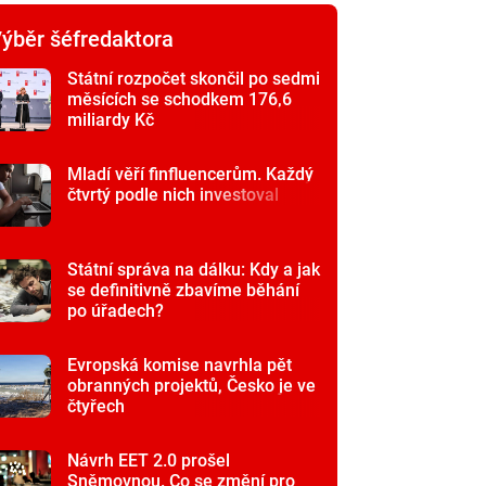
ýběr šéfredaktora
Státní rozpočet skončil po sedmi
měsících se schodkem 176,6
miliardy Kč
Mladí věří finfluencerům. Každý
čtvrtý podle nich investoval
Státní správa na dálku: Kdy a jak
se definitivně zbavíme běhání
po úřadech?
Evropská komise navrhla pět
obranných projektů, Česko je ve
čtyřech
Návrh EET 2.0 prošel
Sněmovnou. Co se změní pro