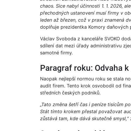
chaos. Sice nabyl účinnosti 1. 1. 2026, a
přechodných ustanovení musí firmy v ob
leden až březen, což v praxi znamená dvo
doplňuje prezidentka Komory daňových
Václav Svoboda z kanceláře SVOKO dodá
sdílení dat mezi úřady administrativu zj
samotné firmy.
Paragraf roku: Odvaha k
Naopak nejlepší normou roku se stala nov
audit firem. Tento krok osvobodil od fin
středních českých podniků.
„Tato změna šetří čas i peníze tisícům po
Stát tímto krokem přestal považovat audi
zůstává tam, kde dává skutečně smysl,“