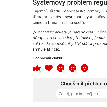
Systémový problém regu
Tajemník úřadu Hospodářské komory ČR L
třeba prosekávat systematicky a změny 
činnosti firmám reálně ušetří.
„V kontextu ankety je paradoxem – někdo
předpisy ruší zase jen předpisem, jemuž
sektor do značné míry živí stát a prosper
shrnuje
Minčič
.
Hodnocení článku
9
1
1
Chceš mít přehled o