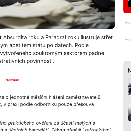
Absurdita roku a Paragraf roku ilustruje střet
ným apetitem státu po datech. Podle
ra vytvořeného soukromým sektorem padne
strativních povinností.
N
Premium
alo jednotné měsíční hlášení zaměstnavatelů.
t, v praxi podle odborníků pouze přesouvá
ho praktického ověření za účasti malých a
 účetních kanceláří. Zákon přináší i retroaktivní