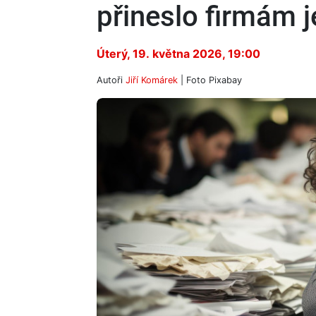
přineslo firmám j
Úterý, 19. května 2026, 19:00
Autoři
Jiří Komárek
| Foto
Pixabay