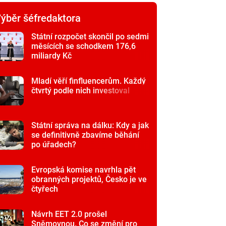
ýběr šéfredaktora
Státní rozpočet skončil po sedmi
měsících se schodkem 176,6
miliardy Kč
Mladí věří finfluencerům. Každý
čtvrtý podle nich investoval
Státní správa na dálku: Kdy a jak
se definitivně zbavíme běhání
po úřadech?
Evropská komise navrhla pět
obranných projektů, Česko je ve
čtyřech
Návrh EET 2.0 prošel
Sněmovnou. Co se změní pro