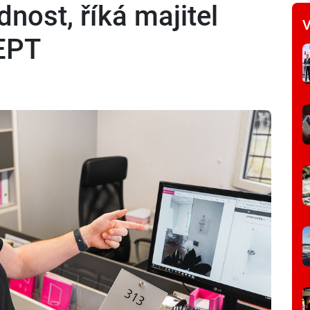
dnost, říká majitel
V
EPT