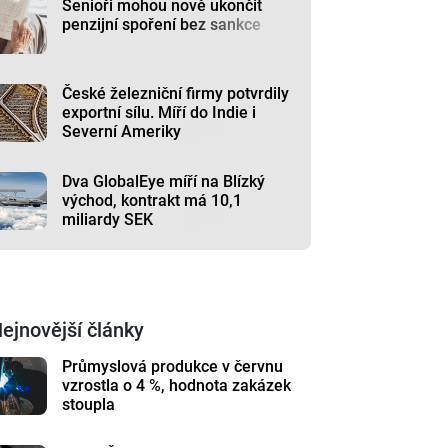
Senioři mohou nově ukončit
penzijní spoření bez sankce
České železniční firmy potvrdily
exportní sílu. Míří do Indie i
Severní Ameriky
Dva GlobalEye míří na Blízký
východ, kontrakt má 10,1
miliardy SEK
ejnovější články
Průmyslová produkce v červnu
vzrostla o 4 %, hodnota zakázek
stoupla