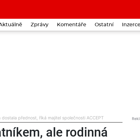
Aktuálně
Zprávy
Komentáře
Ostatní
Inzerc
a dostala přednost, říká majitel společnosti ACCEPT
atníkem, ale rodinná