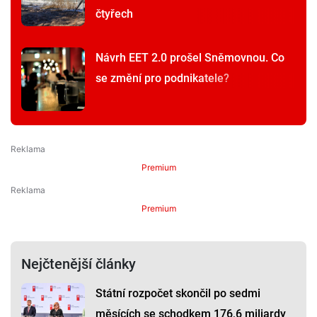
čtyřech
Návrh EET 2.0 prošel Sněmovnou. Co
se změní pro podnikatele?
Premium
Premium
Nejčtenější články
Státní rozpočet skončil po sedmi
měsících se schodkem 176,6 miliardy