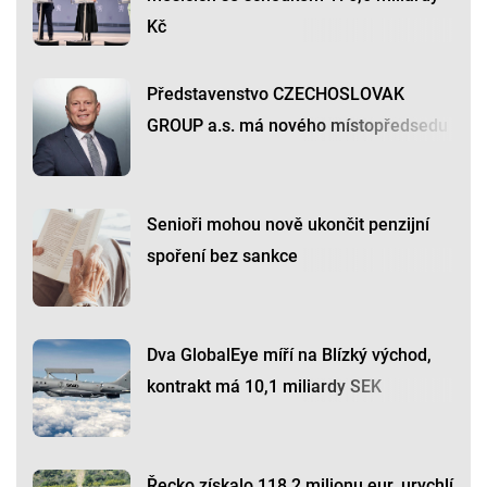
Kč
Představenstvo CZECHOSLOVAK
GROUP a.s. má nového místopředsedu
Senioři mohou nově ukončit penzijní
spoření bez sankce
Dva GlobalEye míří na Blízký východ,
kontrakt má 10,1 miliardy SEK
Řecko získalo 118,2 milionu eur, urychlí