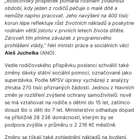
„Rodičovský příspěvek pomáhá rodinám zvládnout
období, kdy jeden z rodičů pečuje o malé dítě a
nemůže naplno pracovat. Jeho navýšení na 400 tisíc
korun lépe reflektuje růst životních nákladů a poskytne
rodinám větší jistotu v prvních letech života dítěte.
Zároveň tím plníme závazek z programového
prohlášení vlády,“
řekl ministr práce a sociálních věcí
Aleš Juchelka
(ANO).
Vedle rodičovského příspěvku poslanci schválili také
změny dávky státní sociální pomoci, označované jako
superdávka. Podle MPSV úpravy vycházejí z analýzy
zhruba 270 tisíc přiznaných žádostí. Jednou z hlavních
změn je rozšíření zvýšené ochrany samoživitelů: nově
se má vztahovat na rodiče s dětmi do 15 let, zatímco
dosud šlo o děti do 7 let. Ministerstvo odhaduje dopad
na přibližně 28 238 domácností, kterým by se
podpora zvýšila v průměru o 2 216 Kč měsíčně.
Změny se týkají také zohlednění nákladů na bydlení.