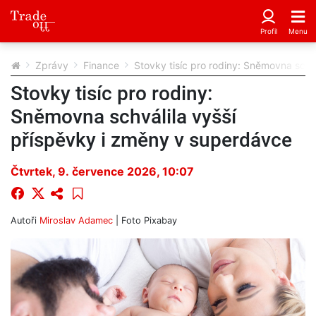
Zprávy
Finance
Stovky tisíc pro rodiny: Sněmovna schv
Stovky tisíc pro rodiny:
Sněmovna schválila vyšší
příspěvky i změny v superdávce
Čtvrtek, 9. července 2026, 10:07
Autoři
Miroslav Adamec
| Foto
Pixabay