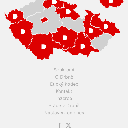
Soukromí
O Drbně
Etický kodex
Kontakt
Inzerce
Práce v Drbně
Nastavení cookies