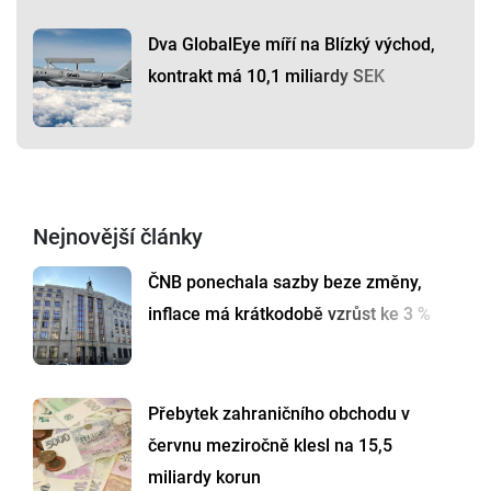
Dva GlobalEye míří na Blízký východ,
kontrakt má 10,1 miliardy SEK
Nejnovější články
ČNB ponechala sazby beze změny,
inflace má krátkodobě vzrůst ke 3 %
Přebytek zahraničního obchodu v
červnu meziročně klesl na 15,5
miliardy korun