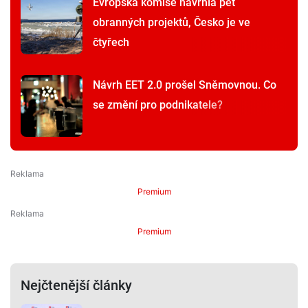
Evropská komise navrhla pět
obranných projektů, Česko je ve
čtyřech
Návrh EET 2.0 prošel Sněmovnou. Co
se změní pro podnikatele?
Premium
Premium
Nejčtenější články