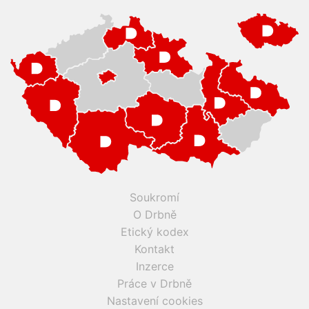
Soukromí
O Drbně
Etický kodex
Kontakt
Inzerce
Práce v Drbně
Nastavení cookies