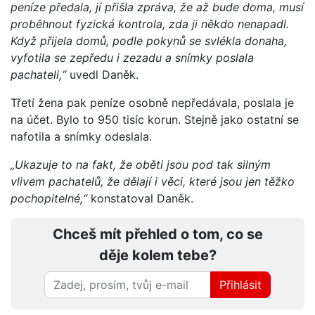
peníze předala, jí přišla zpráva, že až bude doma, musí
proběhnout fyzická kontrola, zda ji někdo nenapadl.
Když přijela domů, podle pokynů se svlékla donaha,
vyfotila se zepředu i zezadu a snímky poslala
pachateli,“
uvedl Daněk.
Třetí žena pak peníze osobně nepředávala, poslala je
na účet. Bylo to 950 tisíc korun. Stejně jako ostatní se
nafotila a snímky odeslala.
„Ukazuje to na fakt, že oběti jsou pod tak silným
vlivem pachatelů, že dělají i věci, které jsou jen těžko
pochopitelné,“
konstatoval Daněk.
Chceš mít přehled o tom, co se
děje kolem tebe?
Přihlásit