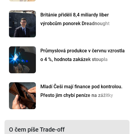
Británie přidělí 8,4 miliardy liber
výrobcům ponorek Dreadnought
Průmyslová produkce v červnu vzrostla
o 4 %, hodnota zakázek stoupla
Mladí Češi mají finance pod kontrolou.
Přesto jim chybí peníze na zážitky
O čem píše Trade-off