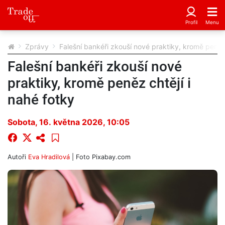
Zprávy
Falešní bankéři zkouší nové praktiky, kromě peněz 
Falešní bankéři zkouší nové
praktiky, kromě peněz chtějí i
nahé fotky
Sobota, 16. května 2026, 10:05
Autoři
Eva Hradilová
| Foto
Pixabay.com