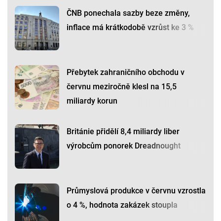
ČNB ponechala sazby beze změny,
inflace má krátkodobě vzrůst ke 3 %
Přebytek zahraničního obchodu v
červnu meziročně klesl na 15,5
miliardy korun
Británie přidělí 8,4 miliardy liber
výrobcům ponorek Dreadnought
Průmyslová produkce v červnu vzrostla
o 4 %, hodnota zakázek stoupla