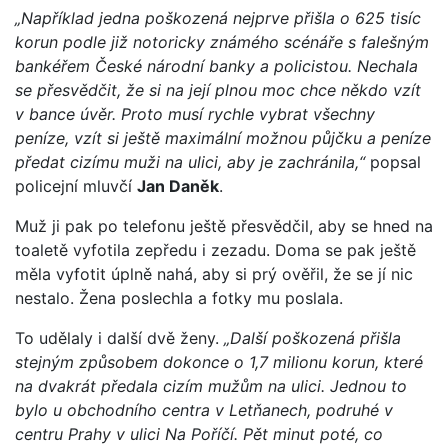
„Například jedna poškozená nejprve přišla o 625 tisíc
korun podle již notoricky známého scénáře s falešným
bankéřem České národní banky a policistou. Nechala
se přesvědčit, že si na její plnou moc chce někdo vzít
v bance úvěr. Proto musí rychle vybrat všechny
peníze, vzít si ještě maximální možnou půjčku a peníze
předat cizímu muži na ulici, aby je zachránila,“
popsal
policejní mluvčí
Jan Daněk
.
Muž ji pak po telefonu ještě přesvědčil, aby se hned na
toaletě vyfotila zepředu i zezadu. Doma se pak ještě
měla vyfotit úplně nahá, aby si prý ověřil, že se jí nic
nestalo. Žena poslechla a fotky mu poslala.
To udělaly i další dvě ženy.
„Další poškozená přišla
stejným způsobem dokonce o 1,7 milionu korun, které
na dvakrát předala cizím mužům na ulici. Jednou to
bylo u obchodního centra v Letňanech, podruhé v
centru Prahy v ulici Na Poříčí. Pět minut poté, co