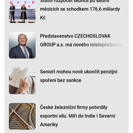
Státní rozpočet skončil po sedmi
měsících se schodkem 176,6 miliardy
Kč
Představenstvo CZECHOSLOVAK
GROUP a.s. má nového místopředsedu
Senioři mohou nově ukončit penzijní
spoření bez sankce
České železniční firmy potvrdily
exportní sílu. Míří do Indie i Severní
Ameriky