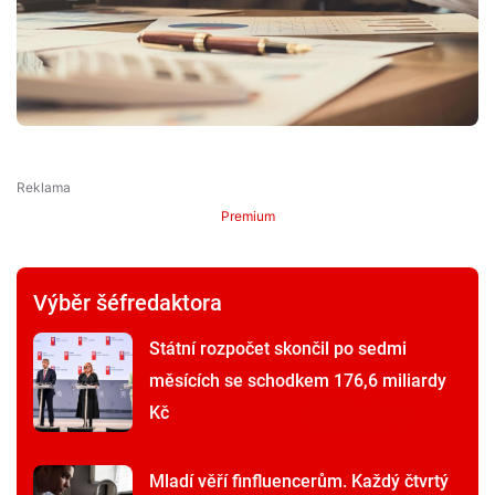
Premium
Výběr šéfredaktora
Státní rozpočet skončil po sedmi
měsících se schodkem 176,6 miliardy
Kč
Mladí věří finfluencerům. Každý čtvrtý