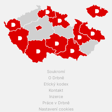
Soukromí
O Drbně
Etický kodex
Kontakt
Inzerce
Práce v Drbně
Nastavení cookies