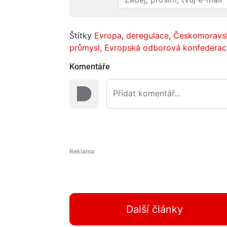
Štítky
Evropa
,
deregulace
,
Českomoravsk
průmysl
,
Evropská odborová konfederac
Komentáře
Další články