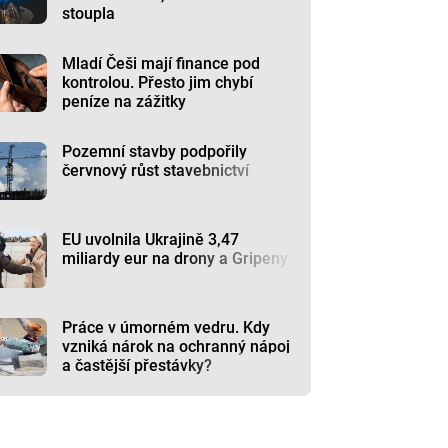
stoupla
Mladí Češi mají finance pod
kontrolou. Přesto jim chybí
peníze na zážitky
Pozemní stavby podpořily
červnový růst stavebnictví
EU uvolnila Ukrajině 3,47
miliardy eur na drony a Gripeny
Práce v úmorném vedru. Kdy
vzniká nárok na ochranný nápoj
a častější přestávky?