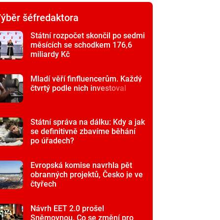
ýběr šéfredaktora
Státní rozpočet skončil po sedmi
měsících se schodkem 176,6
miliardy Kč
Mladí věří finfluencerům. Každý
čtvrtý podle nich investoval
Státní správa na dálku: Kdy a jak
se definitivně zbavíme běhání
po úřadech?
Evropská komise navrhla pět
obranných projektů, Česko je ve
čtyřech
Návrh EET 2.0 prošel
Sněmovnou. Co se změní pro