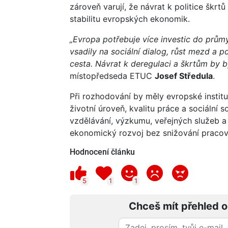
zároveň varují, že návrat k politice škrtů
stabilitu evropských ekonomik.
„Evropa potřebuje více investic do průmys
vsadily na sociální dialog, růst mezd a 
cesta. Návrat k deregulaci a škrtům by 
místopředseda ETUC
Josef Středula
.
Při rozhodování by měly evropské insti
životní úroveň, kvalitu práce a sociální 
vzdělávání, výzkumu, veřejných služeb 
ekonomický rozvoj bez snižování pracov
Hodnocení článku
5
1
1
Chceš mít přehled o