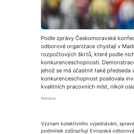
Podle zprávy Českomoravské konfe
odborové organizace chystají v Madr
rozpočtových škrtů, které podle nic
konkurenceschopnosti. Demonstrace
jehož se má účastnit také předseda 
konkurenceschopnost posilovala inve
kvalitních pracovních míst, nikoli o
Význam kolektivního vyjednávání, spra
podmínek zdůrazňují Evropská odborov