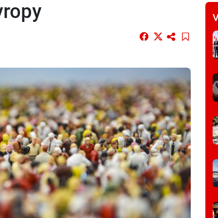
vropy
V