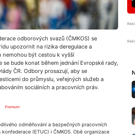
derace odborových svazů (ČMKOS) se
idu upozornit na rizika deregulace a
h nemohou být cestou k vyšší
 se bude konat během jednání Evropské rady,
vlády ČR. Odbory prosazují, aby se
N
sticemi do průmyslu, veřejných služeb a
slabováním sociálních a pracovních práv.
Premium
vedlivého odměňování a bezpečných pracovních
á konfederace (ETUC) i ČMKOS. Obě organizace