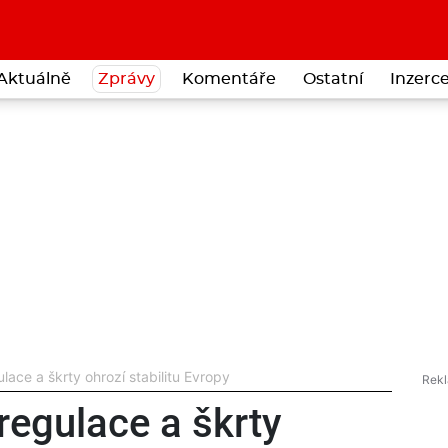
Aktuálně
Zprávy
Komentáře
Ostatní
Inzerc
lace a škrty ohrozí stabilitu Evropy
regulace a škrty