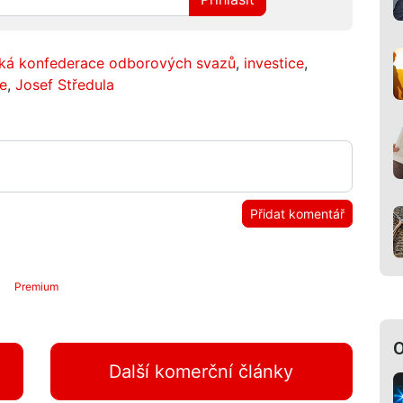
á konfederace odborových svazů
,
investice
,
e
,
Josef Středula
Přidat komentář
Premium
O
Další komerční články