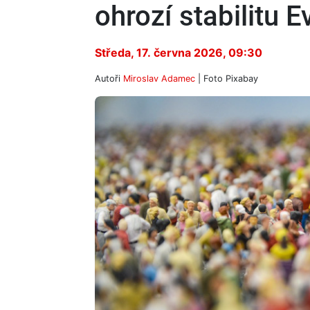
ohrozí stabilitu E
Středa, 17. června 2026, 09:30
Autoři
Miroslav Adamec
| Foto
Pixabay