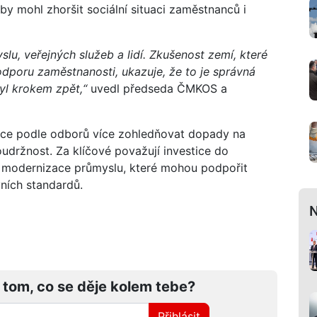
 by mohl zhoršit sociální situaci zaměstnanců i
lu, veřejných služeb a lidí. Zkušenost zemí, které
podporu zaměstnanosti, ukazuje, že to je správná
byl krokem zpět,“
uvedl předseda ČMKOS a
tuce podle odborů více zohledňovat dopady na
soudržnost. Za klíčové považují investice do
a modernizace průmyslu, které mohou podpořit
ních standardů.
N
 tom, co se děje kolem tebe?
Přihlásit