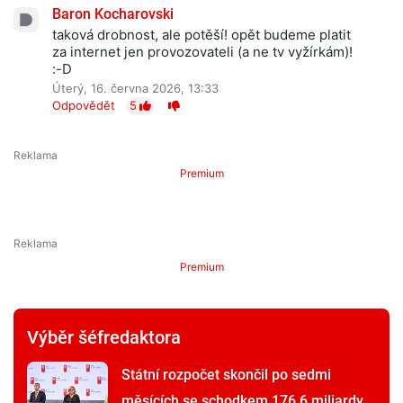
Baron Kocharovski
taková drobnost, ale potěší! opět budeme platit
za internet jen provozovateli (a ne tv vyžírkám)!
:-D
Úterý, 16. června 2026, 13:33
Odpovědět
5
Premium
Premium
Výběr šéfredaktora
Státní rozpočet skončil po sedmi
měsících se schodkem 176,6 miliardy