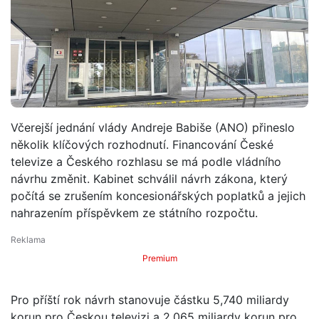
Včerejší jednání vlády Andreje Babiše (ANO) přineslo
několik klíčových rozhodnutí. Financování České
televize a Českého rozhlasu se má podle vládního
návrhu změnit. Kabinet schválil návrh zákona, který
počítá se zrušením koncesionářských poplatků a jejich
nahrazením příspěvkem ze státního rozpočtu.
Premium
Pro příští rok návrh stanovuje částku 5,740 miliardy
korun pro Českou televizi a 2,065 miliardy korun pro