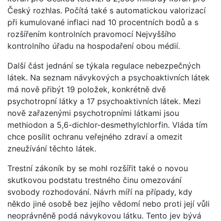
Český rozhlas. Počítá také s automatickou valorizací
při kumulované inflaci nad 10 procentních bodů a s
rozšířením kontrolních pravomocí Nejvyššího
kontrolního úřadu na hospodaření obou médií.
Další část jednání se týkala regulace nebezpečných
látek. Na seznam návykových a psychoaktivních látek
má nově přibýt 19 položek, konkrétně dvě
psychotropní látky a 17 psychoaktivních látek. Mezi
nově zařazenými psychotropními látkami jsou
methiodon a 5,6-dichlor-desmethylchlorfin. Vláda tím
chce posílit ochranu veřejného zdraví a omezit
zneužívání těchto látek.
Trestní zákoník by se mohl rozšířit také o novou
skutkovou podstatu trestného činu omezování
svobody rozhodování. Návrh míří na případy, kdy
někdo jiné osobě bez jejího vědomí nebo proti její vůli
neoprávněně podá návykovou látku. Tento jev bývá