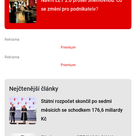
Návrh EET 2.0 prošel Sněmovnou. Co
se změní pro podnikatele?
Premium
Premium
Nejčtenější články
Státní rozpočet skončil po sedmi
měsících se schodkem 176,6 miliardy
Kč