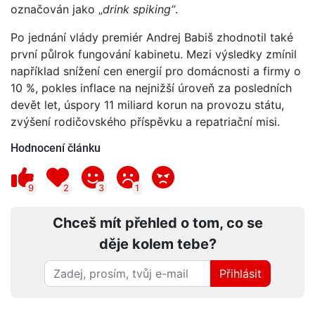
označován jako „
drink spiking“
.
Po jednání vlády premiér Andrej Babiš zhodnotil také
první půlrok fungování kabinetu. Mezi výsledky zmínil
například snížení cen energií pro domácnosti a firmy o
10 %, pokles inflace na nejnižší úroveň za posledních
devět let, úspory 11 miliard korun na provozu státu,
zvýšení rodičovského příspěvku a repatriační misi.
Hodnocení článku
9
2
3
1
Chceš mít přehled o tom, co se
děje kolem tebe?
Přihlásit