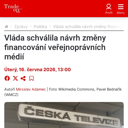
Zprávy
Politika
Vláda schválila návrh změny financován
Vláda schválila návrh změny
financování veřejnoprávních
médií
Úterý, 16. června 2026, 13:00
Autoři
Miroslav Adamec
| Foto
Wikimedia Commons, Pavel Bednařík
(WMCZ)