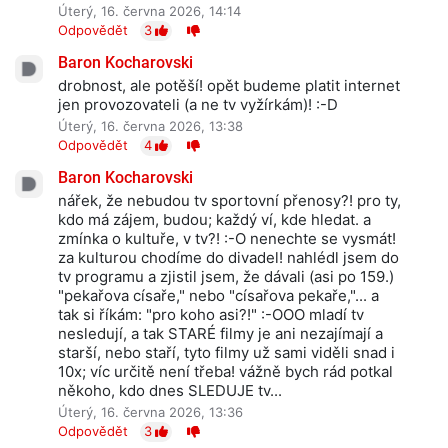
Úterý, 16. června 2026, 14:14
Odpovědět
3
Baron Kocharovski
drobnost, ale potěší! opět budeme platit internet
jen provozovateli (a ne tv vyžírkám)! :-D
Úterý, 16. června 2026, 13:38
Odpovědět
4
Baron Kocharovski
nářek, že nebudou tv sportovní přenosy?! pro ty,
kdo má zájem, budou; každý ví, kde hledat. a
zmínka o kultuře, v tv?! :-O nenechte se vysmát!
za kulturou chodíme do divadel! nahlédl jsem do
tv programu a zjistil jsem, že dávali (asi po 159.)
"pekařova císaře," nebo "císařova pekaře,"... a
tak si říkám: "pro koho asi?!" :-OOO mladí tv
nesledují, a tak STARÉ filmy je ani nezajímají a
starší, nebo staří, tyto filmy už sami viděli snad i
10x; víc určitě není třeba! vážně bych rád potkal
někoho, kdo dnes SLEDUJE tv...
Úterý, 16. června 2026, 13:36
Odpovědět
3