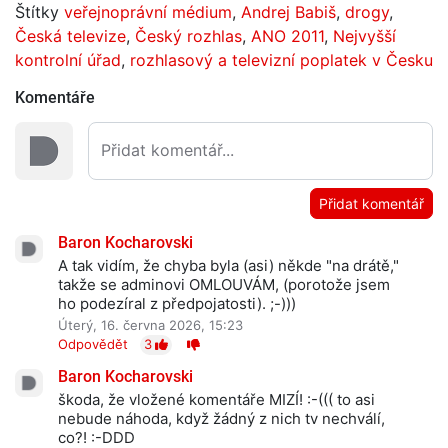
Štítky
veřejnoprávní médium
,
Andrej Babiš
,
drogy
,
Česká televize
,
Český rozhlas
,
ANO 2011
,
Nejvyšší
kontrolní úřad
,
rozhlasový a televizní poplatek v Česku
Komentáře
Přidat komentář
Baron Kocharovski
A tak vidím, že chyba byla (asi) někde "na drátě,"
takže se adminovi OMLOUVÁM, (porotože jsem
ho podezíral z předpojatosti). ;-)))
Úterý, 16. června 2026, 15:23
Odpovědět
3
Baron Kocharovski
škoda, že vložené komentáře MIZÍ! :-((( to asi
nebude náhoda, když žádný z nich tv nechválí,
co?! :-DDD