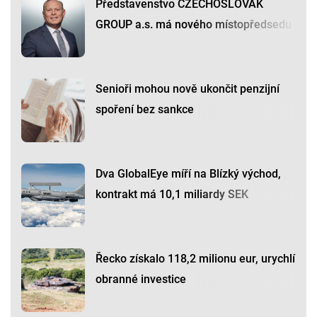
Představenstvo CZECHOSLOVAK
GROUP a.s. má nového místopředsedu
Senioři mohou nově ukončit penzijní
spoření bez sankce
Dva GlobalEye míří na Blízký východ,
kontrakt má 10,1 miliardy SEK
Řecko získalo 118,2 milionu eur, urychlí
obranné investice