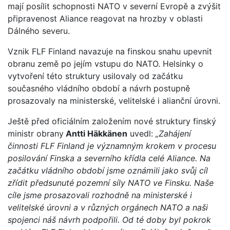
mají posílit schopnosti NATO v severní Evropě a zvýšit
připravenost Aliance reagovat na hrozby v oblasti
Dálného severu.
Vznik FLF Finland navazuje na finskou snahu upevnit
obranu země po jejím vstupu do NATO. Helsinky o
vytvoření této struktury usilovaly od začátku
současného vládního období a návrh postupně
prosazovaly na ministerské, velitelské i alianční úrovni.
Ještě před oficiálním založením nové struktury finský
ministr obrany
Antti Häkkänen
uvedl:
„Zahájení
činnosti FLF Finland je významným krokem v procesu
posilování Finska a severního křídla celé Aliance. Na
začátku vládního období jsme oznámili jako svůj cíl
zřídit předsunuté pozemní síly NATO ve Finsku. Naše
cíle jsme prosazovali rozhodně na ministerské i
velitelské úrovni a v různých orgánech NATO a naši
spojenci náš návrh podpořili. Od té doby byl pokrok