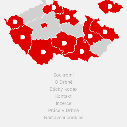
Soukromí
O Drbně
Etický kodex
Kontakt
Inzerce
Práce v Drbně
Nastavení cookies