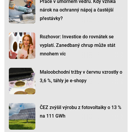
Práce v úmorném vedru. Kdy vzniká
nárok na ochranný nápoj a častější
přestávky?
Rozhovor: Investice do rovnátek se
vyplatí. Zanedbaný chrup může stát
mnohem víc
Maloobchodní tržby v červnu vzrostly o
3,6 %, táhly je e-shopy
ČEZ zvýšil výrobu z fotovoltaiky o 13 %
na 111 GWh