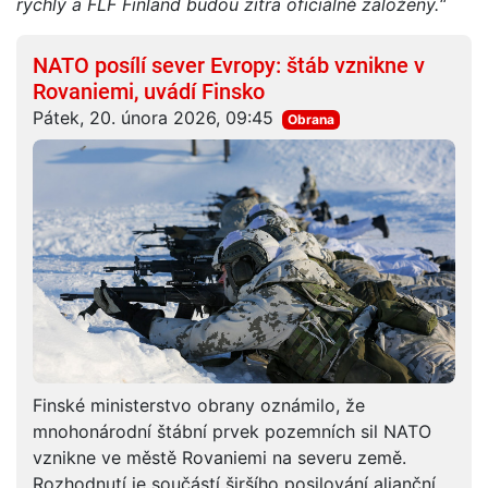
rychlý a FLF Finland budou zítra oficiálně založeny.“
NATO posílí sever Evropy: štáb vznikne v
Rovaniemi, uvádí Finsko
Pátek, 20. února 2026, 09:45
Obrana
Finské ministerstvo obrany oznámilo, že
mnohonárodní štábní prvek pozemních sil NATO
vznikne ve městě Rovaniemi na severu země.
Rozhodnutí je součástí širšího posilování alianční