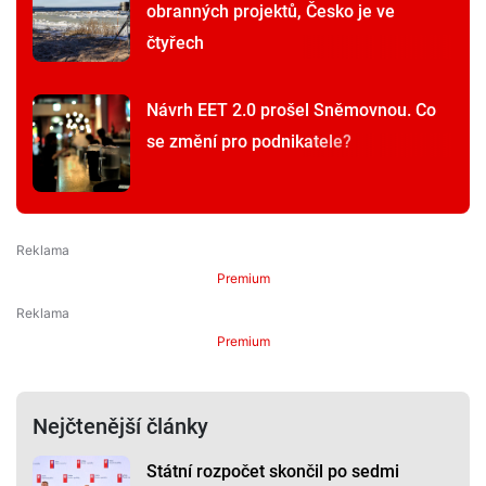
obranných projektů, Česko je ve
čtyřech
Návrh EET 2.0 prošel Sněmovnou. Co
se změní pro podnikatele?
Premium
Premium
Nejčtenější články
Státní rozpočet skončil po sedmi