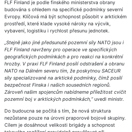
FLF Finland je podle finského ministerstva obrany
budována s ohledem na specifické podmínky severní
Evropy. Klíčová má být schopnost působit v arktickém
prostředí, které klade vysoké nároky na výcvik,
vybavení, logistiku i rychlost přesunu jednotek.
„Stejně jako jiné předsunuté pozemní síly NATO jsou i
FLF Finland navrženy pro operace ve specifických
geografických podmínkách a pro reakci na konkrétní
hrozby. V praxi FLF Finland posílí odstrašení a obranu
NATO na Dálném severu tím, že poskytnou SACEUR
síly specializované na arktické podmínky, čímž posílí
bezpečnost Finska i našich sousedních regionů.
Zároveň našim spojencům nabídneme příležitost cvičit
pozemní boj v arktických podmínkách,“
uvedl ministr.
Do budoucna se počítá s tím, že nová struktura
nezůstane pouze na úrovni praporové bojové skupiny.
Cílem je dosáhnout velikosti brigády a schopnost