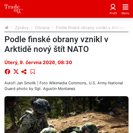
Zprávy
Obrana
Podle finské obrany vznikl v Arktidě no
Podle finské obrany vznikl v
Arktidě nový štít NATO
Úterý, 9. června 2026, 08:30
Autoři
Jan Smolík
| Foto
Wikimedia Commons, U.S. Army National
Guard photo by Sgt. Agustin Montanez