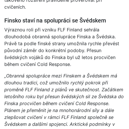
takového rozšíření pravidelně prověřovat při
cvičeních.
Finsko staví na spolupráci se Švédskem
Výraznou roli při vzniku FLF Finland sehrála
dlouhodobá obranná spolupráce Finska a Švédska.
Právě ta podle finské strany umožnila rychle převést
původní záměr do konkrétní podoby. Přesun
švédských vojáků do Finska byl už letos procvičen
během cvičení Cold Response.
„Obranná spolupráce mezi Finskem a Švédskem má
dlouhou tradici, což umožnilo rychlý pokrok při
proměně FLF Finland z plánů ve skutečnost. Začátkem
letošního roku byl přesun švédských sil ze Švédska do
Finska procvičen během cvičení Cold Response.
Plánem je přeměnit je na mnohonárodní síly a dále
zlepšovat cvičení v rámci FLF Finland společně se
Švédskem a dalšími spojenci. Arktické podmínky v