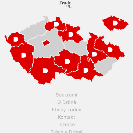
Soukromí
O Drbně
Etický kodex
Kontakt
Inzerce
Práce v Drbně