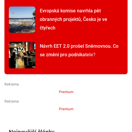
Evropská komise navrhla pět
obranných projektů, Česko je ve
čtyřech
Návrh EET 2.0 prošel Sněmovnou. Co
se změní pro podnikatele?
Premium
Premium
Nejnovější články