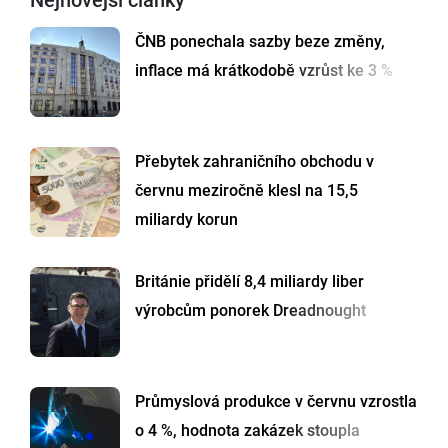
ČNB ponechala sazby beze změny,
inflace má krátkodobě vzrůst ke 3 %
Přebytek zahraničního obchodu v
červnu meziročně klesl na 15,5
miliardy korun
Británie přidělí 8,4 miliardy liber
výrobcům ponorek Dreadnought
Průmyslová produkce v červnu vzrostla
o 4 %, hodnota zakázek stoupla