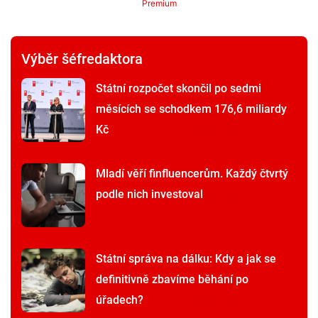
Premium
Výběr šéfredaktora
Státní rozpočet skončil po sedmi
měsících se schodkem 176,6 miliardy
Kč
Mladí věří finfluencerům. Každý čtvrtý
podle nich investoval
Státní správa na dálku: Kdy a jak se
definitivně zbavíme běhání po
úřadech?