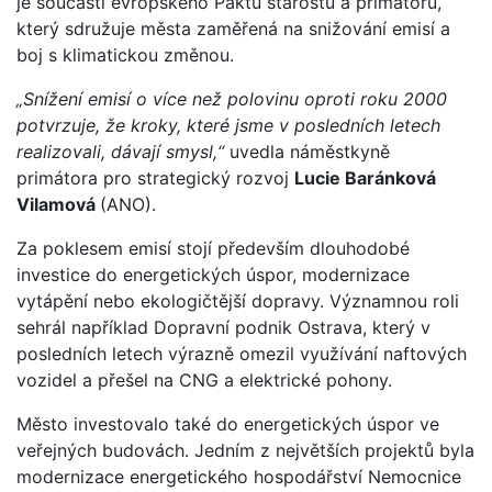
je součástí evropského Paktu starostů a primátorů,
který sdružuje města zaměřená na snižování emisí a
boj s klimatickou změnou.
„Snížení emisí o více než polovinu oproti roku 2000
potvrzuje, že kroky, které jsme v posledních letech
realizovali, dávají smysl,“
uvedla náměstkyně
primátora pro strategický rozvoj
Lucie Baránková
Vilamová
(ANO).
Za poklesem emisí stojí především dlouhodobé
investice do energetických úspor, modernizace
vytápění nebo ekologičtější dopravy. Významnou roli
sehrál například Dopravní podnik Ostrava, který v
posledních letech výrazně omezil využívání naftových
vozidel a přešel na CNG a elektrické pohony.
Město investovalo také do energetických úspor ve
veřejných budovách. Jedním z největších projektů byla
modernizace energetického hospodářství Nemocnice