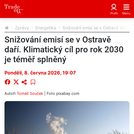
Zprávy
Energetika
Snižování emisí se v Ostravě daří. K
Snižování emisí se v Ostravě
daří. Klimatický cíl pro rok 2030
je téměř splněný
Pondělí, 8. června 2026, 19:07
Autoři
Tomáš Souček
| Foto
pixabay.com