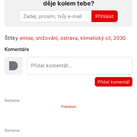
děje kolem tebe?
Přihlásit
Štítky
emise
,
snižování
,
ostrava
,
klimatický cíl
,
2030
Komentáře
Přidat komentář
Premium