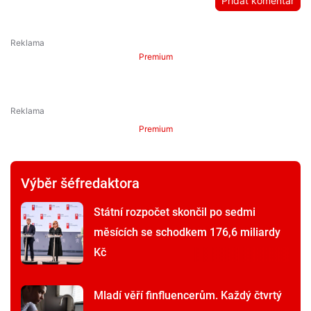
Přidat komentář
Premium
Premium
Výběr šéfredaktora
Státní rozpočet skončil po sedmi
měsících se schodkem 176,6 miliardy
Kč
Mladí věří finfluencerům. Každý čtvrtý