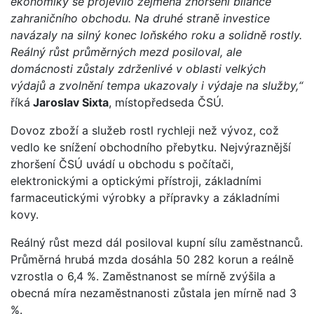
ekonomiky se projevilo zejména zhoršení bilance
zahraničního obchodu. Na druhé straně investice
navázaly na silný konec loňského roku a solidně rostly.
Reálný růst průměrných mezd posiloval, ale
domácnosti zůstaly zdrženlivé v oblasti velkých
výdajů a zvolnění tempa ukazovaly i výdaje na služby,“
říká
Jaroslav Sixta
, místopředseda ČSÚ.
Dovoz zboží a služeb rostl rychleji než vývoz, což
vedlo ke snížení obchodního přebytku. Nejvýraznější
zhoršení ČSÚ uvádí u obchodu s počítači,
elektronickými a optickými přístroji, základními
farmaceutickými výrobky a přípravky a základními
kovy.
Reálný růst mezd dál posiloval kupní sílu zaměstnanců.
Průměrná hrubá mzda dosáhla 50 282 korun a reálně
vzrostla o 6,4 %. Zaměstnanost se mírně zvýšila a
obecná míra nezaměstnanosti zůstala jen mírně nad 3
%.