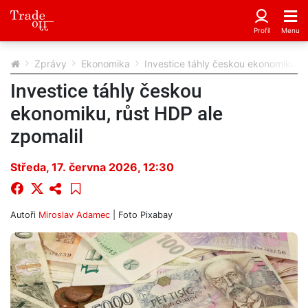
Zprávy
Ekonomika
Investice táhly českou ekonomiku, r
Investice táhly českou
ekonomiku, růst HDP ale
zpomalil
Středa, 17. června 2026, 12:30
Autoři
Miroslav Adamec
| Foto
Pixabay