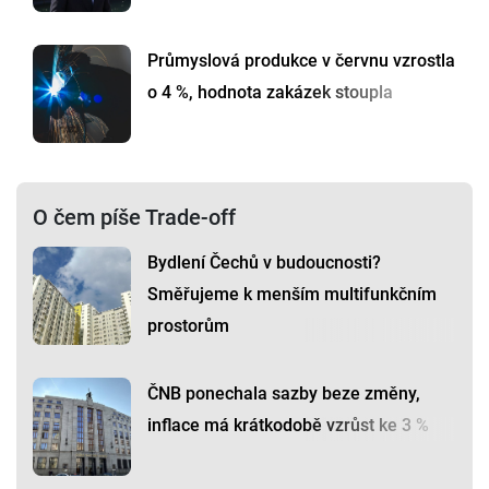
Průmyslová produkce v červnu vzrostla
o 4 %, hodnota zakázek stoupla
O čem píše Trade-off
Bydlení Čechů v budoucnosti?
Směřujeme k menším multifunkčním
prostorům
ČNB ponechala sazby beze změny,
inflace má krátkodobě vzrůst ke 3 %