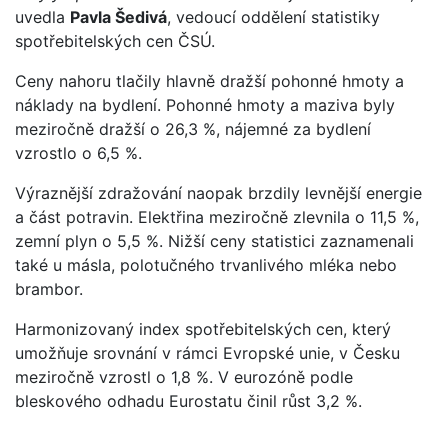
uvedla
Pavla Šedivá
, vedoucí oddělení statistiky
spotřebitelských cen ČSÚ.
Ceny nahoru tlačily hlavně dražší pohonné hmoty a
náklady na bydlení. Pohonné hmoty a maziva byly
meziročně dražší o 26,3 %, nájemné za bydlení
vzrostlo o 6,5 %.
Výraznější zdražování naopak brzdily levnější energie
a část potravin. Elektřina meziročně zlevnila o 11,5 %,
zemní plyn o 5,5 %. Nižší ceny statistici zaznamenali
také u másla, polotučného trvanlivého mléka nebo
brambor.
Harmonizovaný index spotřebitelských cen, který
umožňuje srovnání v rámci Evropské unie, v Česku
meziročně vzrostl o 1,8 %. V eurozóně podle
bleskového odhadu Eurostatu činil růst 3,2 %.