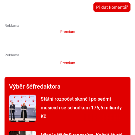
Přidat komentář
Premium
Premium
Výběr šéfredaktora
Státní rozpočet skončil po sedmi
měsících se schodkem 176,6 miliardy
Kč