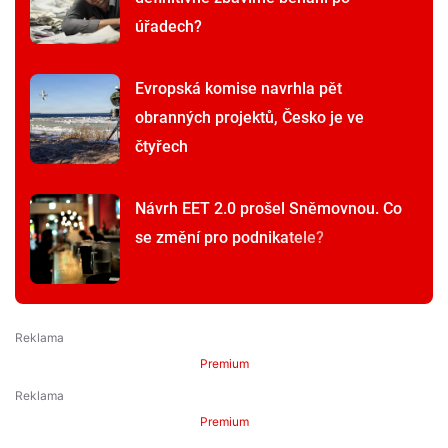
úřadech?
Evropská komise navrhla pět
obranných projektů, Česko je ve
čtyřech
Návrh EET 2.0 prošel Sněmovnou. Co
se změní pro podnikatele?
Premium
Premium