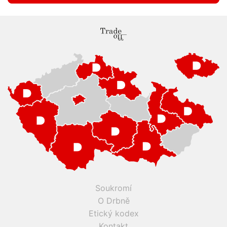
Soukromí
O Drbně
Etický kodex
Kontakt