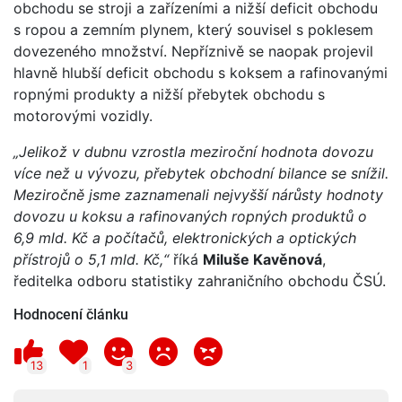
obchodu se stroji a zařízeními a nižší deficit obchodu
s ropou a zemním plynem, který souvisel s poklesem
dovezeného množství. Nepříznivě se naopak projevil
hlavně hlubší deficit obchodu s koksem a rafinovanými
ropnými produkty a nižší přebytek obchodu s
motorovými vozidly.
„Jelikož v dubnu vzrostla meziroční hodnota dovozu
více než u vývozu, přebytek obchodní bilance se snížil.
Meziročně jsme zaznamenali nejvyšší nárůsty hodnoty
dovozu u koksu a rafinovaných ropných produktů o
6,9 mld. Kč a počítačů, elektronických a optických
přístrojů o 5,1 mld. Kč,“
říká
Miluše Kavěnová
,
ředitelka odboru statistiky zahraničního obchodu ČSÚ.
Hodnocení článku
13
1
3