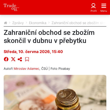
Zprávy
Ekonomika
Zahraniční obchod se zbožím skonči
Zahraniční obchod se zbožím
skončil v dubnu v přebytku
Středa, 10. června 2026, 15:40
Autoři
Miroslav Adamec
,
ČSÚ
| Foto
Pixabay