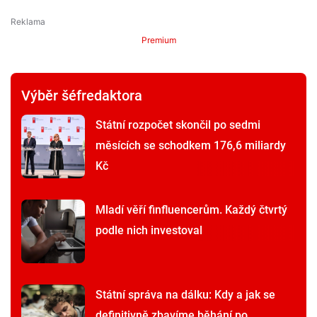
Premium
Výběr šéfredaktora
Státní rozpočet skončil po sedmi
měsících se schodkem 176,6 miliardy
Kč
Mladí věří finfluencerům. Každý čtvrtý
podle nich investoval
Státní správa na dálku: Kdy a jak se
definitivně zbavíme běhání po