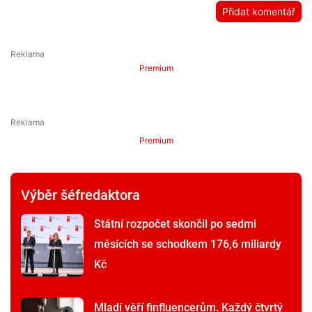
Přidat komentář
Premium
Premium
Výběr šéfredaktora
Státní rozpočet skončil po sedmi
měsících se schodkem 176,6 miliardy
Kč
Mladí věří finfluencerům. Každý čtvrtý