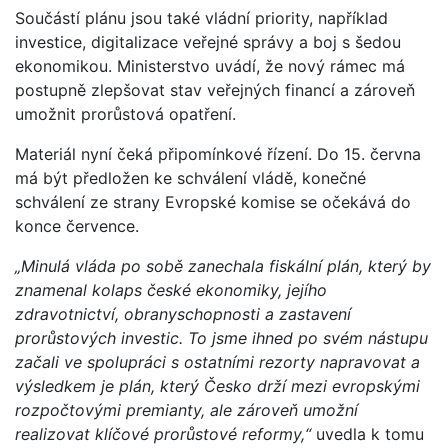
Součástí plánu jsou také vládní priority, například
investice, digitalizace veřejné správy a boj s šedou
ekonomikou. Ministerstvo uvádí, že nový rámec má
postupně zlepšovat stav veřejných financí a zároveň
umožnit prorůstová opatření.
Materiál nyní čeká připomínkové řízení. Do 15. června
má být předložen ke schválení vládě, konečné
schválení ze strany Evropské komise se očekává do
konce července.
„Minulá vláda po sobě zanechala fiskální plán, který by
znamenal kolaps české ekonomiky, jejího
zdravotnictví, obranyschopnosti a zastavení
prorůstových investic. To jsme ihned po svém nástupu
začali ve spolupráci s ostatními rezorty napravovat a
výsledkem je plán, který Česko drží mezi evropskými
rozpočtovými premianty, ale zároveň umožní
realizovat klíčové prorůstové reformy,“
uvedla k tomu