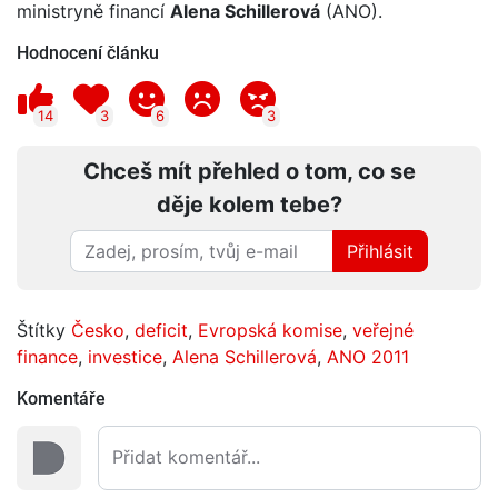
ministryně financí
Alena Schillerová
(ANO).
Hodnocení článku
14
3
6
3
Chceš mít přehled o tom, co se
děje kolem tebe?
Přihlásit
Štítky
Česko
,
deficit
,
Evropská komise
,
veřejné
finance
,
investice
,
Alena Schillerová
,
ANO 2011
Komentáře