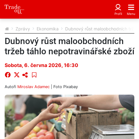
Zprávy
Ekonomika
Dubnový růst maloobchodních tržeb 
Dubnový růst maloobchodních
tržeb táhlo nepotravinářské zboží
Sobota, 6. června 2026, 16:30
Autoři
Miroslav Adamec
| Foto
Pixabay