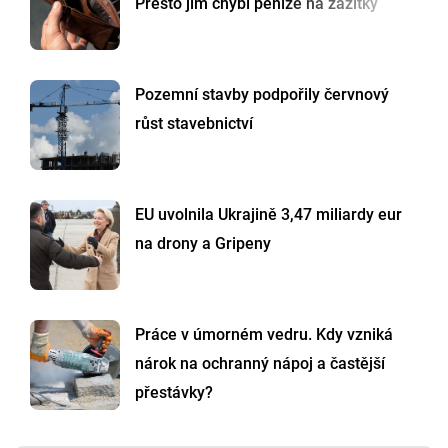
Přesto jim chybí peníze na zážitky
Pozemní stavby podpořily červnový
růst stavebnictví
EU uvolnila Ukrajině 3,47 miliardy eur
na drony a Gripeny
Práce v úmorném vedru. Kdy vzniká
nárok na ochranný nápoj a častější
přestávky?