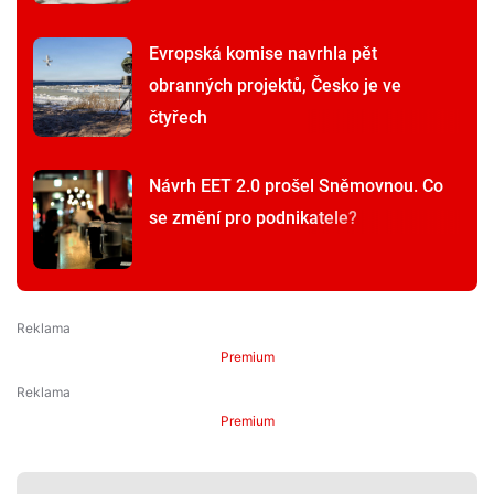
Evropská komise navrhla pět
obranných projektů, Česko je ve
čtyřech
Návrh EET 2.0 prošel Sněmovnou. Co
se změní pro podnikatele?
Premium
Premium