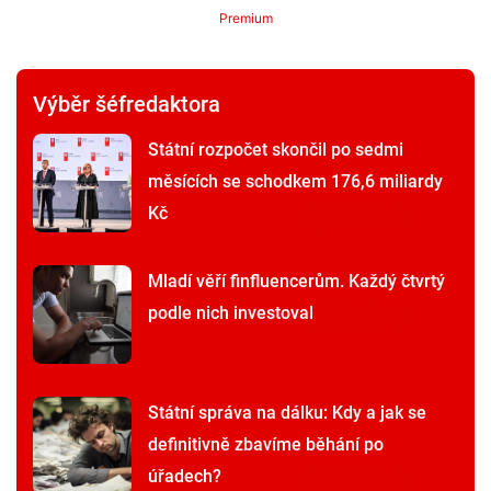
Premium
Výběr šéfredaktora
Státní rozpočet skončil po sedmi
měsících se schodkem 176,6 miliardy
Kč
Mladí věří finfluencerům. Každý čtvrtý
podle nich investoval
Státní správa na dálku: Kdy a jak se
definitivně zbavíme běhání po
úřadech?