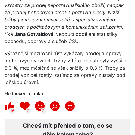
vzrostly za prodej nepotravinářského zboží, naopak
za prodej pohonných hmot a potravin klesly. Nižší
tržby jsme zaznamenali také u specializovaných
prodejen s počítačovým a komunikačním zařízením,“
říká
Jana Gotvaldová
, vedoucí oddělení statistiky
obchodu, dopravy a služeb ČSÚ.
Výraznější meziroční růst vykázaly prodej a opravy
motorových vozidel. Tržby v této oblasti byly vyšší o
5,3 %, meziměsíčně se však snížily o 0,3 %. Tržby za
prodej vozidel rostly, zatímco za opravy zůstaly pod
loňskou úrovní.
Hodnocení článku
16
2
2
Chceš mít přehled o tom, co se
děje kolem tebe?