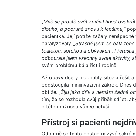
„Mně se prostě svět změnil hned dvakrát
dlouho, a podruhé znovu k lepšímu,“
popi
pacientka. Její potíže začaly nenápadně 
paralyzovaly.
„Strašně jsem se bála toho 
toaletou, sprchou a obývákem. Přerušila
odbourala jsem všechny svoje aktivity, st
svém problému bála říct i rodině.
Až obavy dcery ji donutily situaci řešit 
podstoupila miniinvazivní zákrok. Dnes 
obtíže.
„Žiju jako dřív a nemám žádná o
tím, že se rozhodla svůj příběh sdílet, 
o této možnosti vůbec netuší.
Přístroj si pacienti nejdří
Odborně se tento postup nazývá sakráln