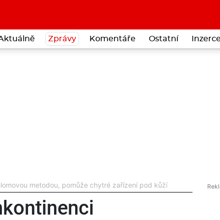
Aktuálně
Zprávy
Komentáře
Ostatní
Inzerc
řelomovou metodou, pomůže chytré zařízení pod kůží
nkontinenci