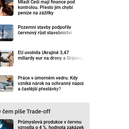
Mladí Češi mají finance pod
kontrolou. Přesto jim chybí
peníze na zážitky
Pozemní stavby podpořily
červnový růst stavebnictví
EU uvolnila Ukrajině 3,47
miliardy eur na drony a Gripeny
Práce v úmorném vedru. Kdy
vzniká nárok na ochranný nápoj
a častější přestávky?
 čem píše Trade-off
Průmyslová produkce v červnu
vzrostla o 4 %, hodnota zakázek