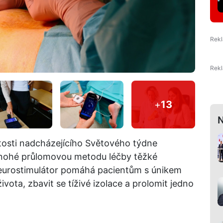
+
13
N
itosti nadcházejícího Světového týdne
mnohé průlomovou metodu léčby těžké
eurostimulátor pomáhá pacientům s únikem
ivota, zbavit se tíživé izolace a prolomit jedno