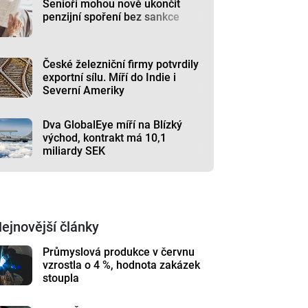
Senioři mohou nově ukončit
penzijní spoření bez sankce
České železniční firmy potvrdily
exportní sílu. Míří do Indie i
Severní Ameriky
Dva GlobalEye míří na Blízký
východ, kontrakt má 10,1
miliardy SEK
ejnovější články
Průmyslová produkce v červnu
vzrostla o 4 %, hodnota zakázek
stoupla