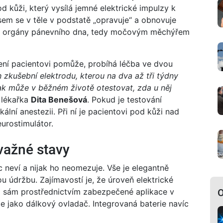
 kůži, který vysílá jemné elektrické impulzy k
em se v těle v podstatě „opravuje“ a obnovuje
 orgány pánevního dna, tedy močovým měchýřem
ízení pacientovi pomůže, probíhá léčba ve dvou
 zkušební elektrodu, kterou na dva až tři týdny
 tak může v běžném životě otestovat, zda u něj
 lékařka
Dita Benešová
. Pokud je testování
ální anestezii. Při ní je pacientovi pod kůži nad
urostimulátor.
važné stavy
c neví a nijak ho neomezuje. Vše je elegantně
 údržbu. Zajímavostí je, že úroveň elektrické
a sám prostřednictvím zabezpečené aplikace v
O
e jako dálkový ovladač. Integrovaná baterie navíc