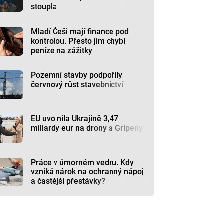
stoupla
Mladí Češi mají finance pod
kontrolou. Přesto jim chybí
peníze na zážitky
Pozemní stavby podpořily
červnový růst stavebnictví
EU uvolnila Ukrajině 3,47
miliardy eur na drony a Gripeny
Práce v úmorném vedru. Kdy
vzniká nárok na ochranný nápoj
a častější přestávky?