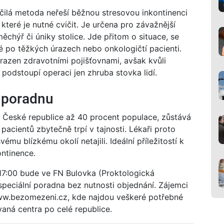
očilá metoda neřeší běžnou stresovou inkontinenci
které je nutné cvičit. Je určena pro závažnější
ěchýř či úniky stolice. Jde přitom o situace, se
lidé po těžkých úrazech nebo onkologičtí pacienti.
razen zdravotními pojišťovnami, avšak kvůli
odstoupí operaci jen zhruba stovka lidí.
í poradnu
v České republice až 40 procent populace, zůstává
acientů zbytečně trpí v tajnosti. Lékaři proto
ému blízkému okolí netajili. Ideální příležitostí k
ntinence.
17:00 bude ve FN Bulovka (Proktologická
peciální poradna bez nutnosti objednání. Zájemci
w.bezomezeni.cz, kde najdou veškeré potřebné
vaná centra po celé republice.