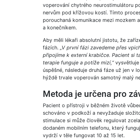
voperování chytrého neurostimulátoru pod
nervům pod křížovou kostí. Tímto proces
porouchaná komunikace mezi mozkem a
a konečníkem.
Aby měli lékaři absolutní jistotu, že zař
fázích.
„V první fázi zavedeme přes vpich
připojíme k externí krabičce. Pacient si
terapie funguje a potíže mizí,“
vysvětluje
úspěšné, následuje druhá fáze už jen v lok
hýždě trvale voperován samotný malý ne
Metoda je určena pro zá
Pacient o přístroji v běžném životě vůbe
schováno v podkoží a nevyžaduje složitou
stimulace si může člověk regulovat zcel
dodaném mobilním telefonu, který funguj
vydrží v těle fungovat 10 až 15 let.