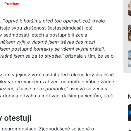
Premium
. Poprvé k horšímu před tou operací, což trvalo
suje svou zkušenost šestasedmdesátiletá
v sedmdesáti letech a postupně ji zcela
někam vyjít a vlastně jsem trávila čas mezi
 jsem postupně kontakty se všemi svými přáteli,
rašně jsem se za to styděla,“
přiznala s tím, že se o
a zlom v jejím životě nastal před rokem, kdy úspěšně
díky voperovanému zařízení nepociťuje vůbec žádné
mezení, úžasně mi to pomohlo,“
usmívá se žena s
aby dodala odvahu a motivaci dalším pacientům, kteří
N
v otestují
í neuromodulace. Zjednodušeně se jedná o