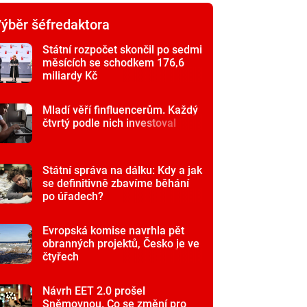
ýběr šéfredaktora
Státní rozpočet skončil po sedmi
měsících se schodkem 176,6
miliardy Kč
Mladí věří finfluencerům. Každý
čtvrtý podle nich investoval
Státní správa na dálku: Kdy a jak
se definitivně zbavíme běhání
po úřadech?
Evropská komise navrhla pět
obranných projektů, Česko je ve
čtyřech
Návrh EET 2.0 prošel
Sněmovnou. Co se změní pro