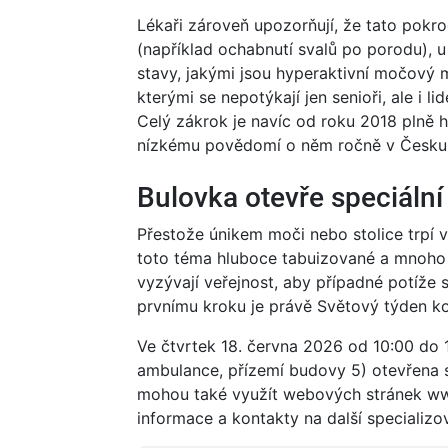
Lékaři zároveň upozorňují, že tato pokr
(například ochabnutí svalů po porodu), u 
stavy, jakými jsou hyperaktivní močový m
kterými se nepotýkají jen senioři, ale i 
Celý zákrok je navíc od roku 2018 plně h
nízkému povědomí o něm ročně v Česku p
Bulovka otevře speciáln
Přestože únikem moči nebo stolice trpí 
toto téma hluboce tabuizované a mnoho p
vyzývají veřejnost, aby případné potíže sv
prvnímu kroku je právě Světový týden ko
Ve čtvrtek 18. června 2026 od 10:00 do 
ambulance, přízemí budovy 5) otevřena s
mohou také využít webových stránek ww
informace a kontakty na další specializo