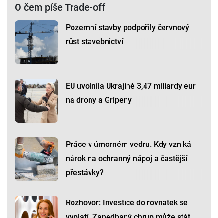
O čem píše Trade-off
Pozemní stavby podpořily červnový
růst stavebnictví
EU uvolnila Ukrajině 3,47 miliardy eur
na drony a Gripeny
Práce v úmorném vedru. Kdy vzniká
nárok na ochranný nápoj a častější
přestávky?
Rozhovor: Investice do rovnátek se
vyplatí. Zanedbaný chrup může stát