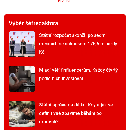
Premium
Výběr šéfredaktora
Státní rozpočet skončil po sedmi
měsících se schodkem 176,6 miliardy
Kč
Mladí věří finfluencerům. Každý čtvrtý
podle nich investoval
Státní správa na dálku: Kdy a jak se
definitivně zbavíme běhání po
úřadech?