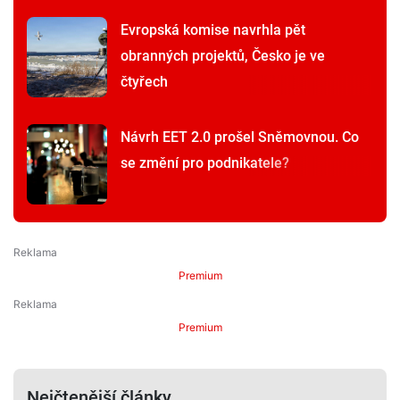
Evropská komise navrhla pět
obranných projektů, Česko je ve
čtyřech
Návrh EET 2.0 prošel Sněmovnou. Co
se změní pro podnikatele?
Premium
Premium
Nejčtenější články