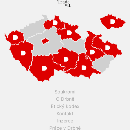
Soukromí
O Drbně
Etický kodex
Kontakt
Inzerce
Práce v Drbně