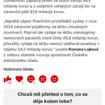
Domácnosti zaplatily přímo ze svých zdrojů 94,5
miliardy korun a z ostatních veřejných zdrojů šlo na
zdravotní péči 81,9 miliardy korun.
„Největší objem finančních prostředků vydaly v roce
2024 zdravotní pojišťovny na léčbu zhoubných
novotvarů. Poprvé tak výdaje na léčbu onkologicky
nemocných pacientů, které činily 55,8 miliardy korun,
převýšily výdaje na léčbu nemocí oběhové soustavy v
objemu 54,2 miliardy korun,“
uvedla
Romana Lojková
z odboru statistik rozvoje společnosti Českého
statistického úřadu.
Hodnocení článku
13
1
1
Chceš mít přehled o tom, co se
děje kolem tebe?